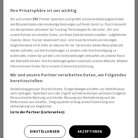
Ihre Privatsphäre ist uns wichtig
Wir und unsere
293
-Partner speichern und greifen auf personenbezogene Daten
wie Browserdaten oder eindeutige Kennungen auf Ihrem Gerät zu. Durch Auswahl
von Akzeptieren aktivieren Sie Tracking-Technologien für die unter „Wir und
unsere Partner verarbeiten Daten, um Ihnen Dienste bereitzustellen“ aufgeführten
Zwecke. Wenn Tracker deaktiviert sind, sind manche Inhalte und Anzeigen
Sie könnten 500 Milliarden Dollar pro Jahr übersteigen,
möglicherweise nicht mehr so relevant für Sie. Sie können dieses Menü jederzeit
sagte Bessent am Dienstag bei einer Kabinettssitzung
wieder aufrufen, um Ihre Einstellungen zu ändern oder Ihre Einwilligung zu
widerrufen, indem Sie auf den Link Voreinstellungen verwalten am unteren Rand
im Weissen Haus. Seine frühere Schätzung von 300
der Webseite klicken. Ihre Einstellungen gelten innerhalb unseres Website. Weitere
Milliarden Dollar pro Jahr sei zu niedrig gewesen.
Informationen finden Sie in unserer Datenschutzerklärung.
Wir und unsere Partner verarbeiten Daten, um Folgendes
«Wir hatten einen erheblichen Anstieg von Juli auf
bereitzustellen:
August, und ich denke, wir werden einen noch
Verwendung genauer Standortdaten. Endgeräteeigenschaften zur Identifikation
aktiv abfragen. Speichern von oder Zugriff auf Informationen auf einem Endgerät.
grösseren Sprung von August auf September sehen»,
Personalisierte Werbung und Inhalte, Messung von Werbeleistung und der
Performance von Inhalten, Zielgruppenforschung sowie Entwicklung und
sagte Bessent. «Ich glaube daher, wir könnten auf dem
Verbesserung von Angeboten.
Weg zu weit über einer halben Billion sein, vielleicht in
Liste der Partner (Lieferanten)
Richtung einer Billion Dollar.» Die Regierung Trump
habe das Haushaltsdefizit merklich verringert.
EINSTELLUNGEN
AKZEPTIEREN