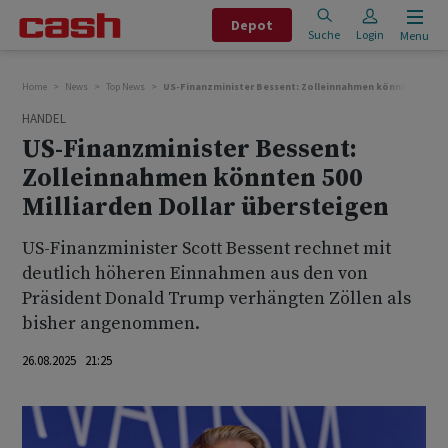
Depot
Suche
Login
Menu
Home
News
Top News
US-Finanzminister Bessent: Zolleinnahmen könnten 500 Mil
HANDEL
US-Finanzminister Bessent:
Zolleinnahmen könnten 500
Milliarden Dollar übersteigen
US-Finanzminister Scott Bessent rechnet mit
deutlich höheren Einnahmen aus den von
Präsident Donald Trump verhängten Zöllen als
bisher angenommen.
26.08.2025 21:25