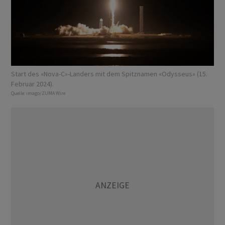
Start des «Nova-C»-Landers mit dem Spitznamen «Odysseus» (15.
Februar 2024).
Quelle:
imago/ZUMA Wire