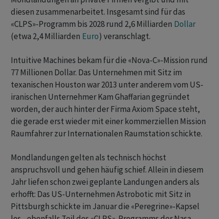
diesen zusammenarbeitet. Insgesamt sind für das
«CLPS»-Programm bis 2028 rund 2,6 Milliarden
Dollar
(etwa 2,4 Milliarden
Euro
) veranschlagt.
Intuitive Machines bekam für die «Nova-C»-Mission rund
77 Millionen Dollar. Das Unternehmen mit Sitz im
texanischen Houston war 2013 unter anderem vom US-
iranischen Unternehmer Kam Ghaffarian gegründet
worden, der auch hinter der Firma Axiom Space steht,
die gerade erst wieder mit einer kommerziellen Mission
Raumfahrer zur Internationalen Raumstation schickte.
Mondlandungen gelten als technisch höchst
anspruchsvoll und gehen häufig schief. Allein in diesem
Jahr liefen schon zwei geplante Landungen anders als
erhofft: Das US-Unternehmen Astrobotic mit Sitz in
Pittsburgh schickte im Januar die «Peregrine»-Kapsel
los - ebenfalls Teil des «CLPS»-Programms der Nasa.