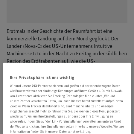
Erstmals in der Geschichte der Raumfahrt ist eine
kommerzielle Landung auf dem Mond geglückt. Der
Lander «Nova-C» des US-Unternehmens Intuitive
Machines setzte in der Nacht zu Freitag in der südlichen
Region des Erdtrabanten auf, wie die US-
Raumfahrtbehörde Nasa mitteilte. Es ist die erste -
wenn auch unbemannte - US-Mondlandung seit den
Ihre Privatsphäre ist uns wichtig
legendären Apollo-Missionen vor mehr als 50 Jahren.
Wir und unsere
293
-Partner speichern und greifen auf personenbezogene Daten
Nasa-Chef Bill Nelson sprach von einem «Triumph».
wie Browserdaten oder eindeutige Kennungen auf Ihrem Gerät zu. Durch Auswahl
von Akzeptieren aktivieren Sie Tracking-Technologien für die unter „Wir und
unsere Partner verarbeiten Daten, um Ihnen Dienste bereitzustellen“ aufgeführten
In welchem Zustand sich «Nova-C» nach der Landung
Zwecke. Wenn Tracker deaktiviert sind, sind manche Inhalte und Anzeigen
möglicherweise nicht mehr so relevant für Sie. Sie können dieses Menü jederzeit
befand, war zunächst nicht klar. Es seien zunächst nur
wieder aufrufen, um Ihre Einstellungen zu ändern oder Ihre Einwilligung zu
schwache Signale empfangen worden, hiess es aus dem
widerrufen, indem Sie auf den Link Voreinstellungen verwalten am unteren Rand
der Webseite klicken. Ihre Einstellungen gelten innerhalb unseres Website. Weitere
Kontrollzentrum. Man arbeite daran, stärkere Signale
Informationen finden Sie in unserer Datenschutzerklärung.