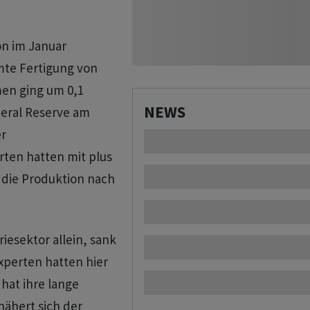
n im Januar
mte Fertigung von
en ging um 0,1
NEWS
eral Reserve am
er
ten hatten mit plus
 die Produktion nach
iesektor allein, sank
xperten hatten hier
hat ihre lange
ähert sich der