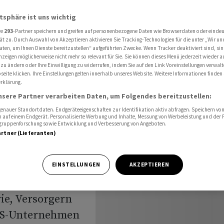
unter - Doch Frühindikator überrascht positiv
atsphäre ist uns wichtig
re
293
-Partner speichern und greifen auf personenbezogene Daten wie Browserdaten oder einde
ät zu. Durch Auswahl von Akzeptieren aktivieren Sie Tracking-Technologien für die unter „Wir un
aten, um Ihnen Dienste bereitzustellen“ aufgeführten Zwecke. Wenn Tracker deaktiviert sind, s
nzeigen möglicherweise nicht mehr so relevant für Sie. Sie können dieses Menü jederzeit wieder a
 zu ändern oder Ihre Einwilligung zu widerrufen, indem Sie auf den Link Voreinstellungen verwal
er - Doch
eite klicken. Ihre Einstellungen gelten innerhalb unseres Website. Weitere Informationen finden 
rklärung.
rrascht
nsere Partner verarbeiten Daten, um Folgendes bereitzustellen:
nauer Standortdaten. Endgeräteeigenschaften zur Identifikation aktiv abfragen. Speichern von 
 auf einem Endgerät. Personalisierte Werbung und Inhalte, Messung von Werbeleistung und der
elgruppenforschung sowie Entwicklung und Verbesserung von Angeboten.
artner (Lieferanten)
EINSTELLUNGEN
AKZEPTIEREN
ie, Versorgern
US-Unternehmen