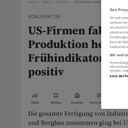
Home
News
Top News
US-Firmen fahren Produktion her
Ihre Priv
KONJUNKTUR
Wir und unse
auf Ihrem Ger
US-Firmen fahren
verarbeiten D
Inhalte und A
Einstellungen
Produktion herunt
Rand der Webs
Datenschutze
Frühindikator übe
Wir und u
Verwendung ge
Informationen
positiv
Inhalten, Zi
Liste der P
Teilen
Merken
Drucken
Kommentare
Die gesamte Fertigung von Industr
und Bergbau zusammen ging bei 