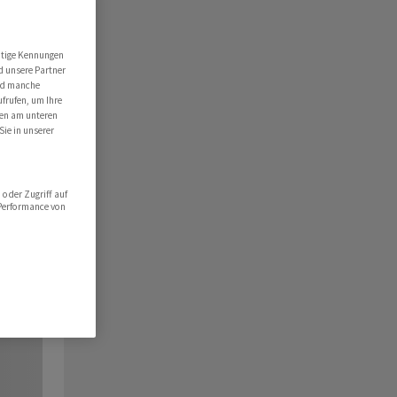
utige Kennungen
d unsere Partner
ind manche
ufrufen, um Ihre
ten am unteren
Sie in unserer
oder Zugriff auf
 Performance von