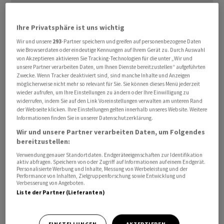
Ihre Privatsphäre ist uns wichtig
Wir und unsere
293
-Partner speichern und greifen auf personenbezogene Daten
wie Browserdaten oder eindeutige Kennungen auf Ihrem Gerät zu. Durch Auswahl
Das Handelsdefizit der USA ist im November so stark
von Akzeptieren aktivieren Sie Tracking-Technologien für die unter „Wir und
gesunken wie seit fast 14 Jahren nicht mehr, da die
unsere Partner verarbeiten Daten, um Ihnen Dienste bereitzustellen“ aufgeführten
Zwecke. Wenn Tracker deaktiviert sind, sind manche Inhalte und Anzeigen
nachlassende Inlandsnachfrage in Verbindung mit
möglicherweise nicht mehr so relevant für Sie. Sie können dieses Menü jederzeit
steigenden Kreditkosten die Importe drückte. Es brach
wieder aufrufen, um Ihre Einstellungen zu ändern oder Ihre Einwilligung zu
widerrufen, indem Sie auf den Link Voreinstellungen verwalten am unteren Rand
um 21,0 Prozent im Vergleich zum Vormonat auf 61,5
der Webseite klicken. Ihre Einstellungen gelten innerhalb unseres Website. Weitere
Milliarden Dollar ein, wie das Handelsministerium am
Informationen finden Sie in unserer Datenschutzerklärung.
Donnerstag in Washington mitteilte. Das war der grösste
Wir und unsere Partner verarbeiten Daten, um Folgendes
Rückgang seit Februar 2009, als die globale Finanzkrise
bereitzustellen:
für Turbulenzen sorgte.
Verwendung genauer Standortdaten. Endgeräteeigenschaften zur Identifikation
aktiv abfragen. Speichern von oder Zugriff auf Informationen auf einem Endgerät.
Personalisierte Werbung und Inhalte, Messung von Werbeleistung und der
Performance von Inhalten, Zielgruppenforschung sowie Entwicklung und
Die Importe fielen um 6,4 Prozent auf 313,4 Milliarden
Verbesserung von Angeboten.
Dollar. Auch die Exporte schrumpften, allerdings nur um
Liste der Partner (Lieferanten)
2,0 Prozent auf 251,9 Milliarden Dollar. Die USA
importieren traditionell weit mehr als sie exportieren,