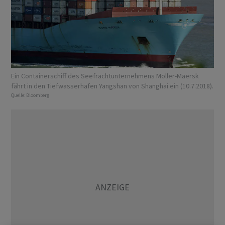
Ein Containerschiff des Seefrachtunternehmens Moller-Maersk
fährt in den Tiefwasserhafen Yangshan von Shanghai ein (10.7.2018).
Quelle:
Bloomberg