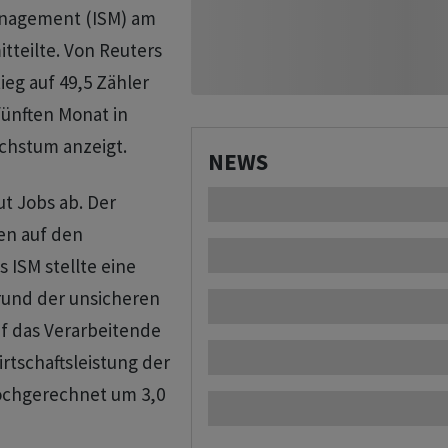
Management (ISM) am
teilte. Von Reuters
eg auf 49,5 Zähler
fünften Monat in
achstum anzeigt.
NEWS
t Jobs ab. Der
ten auf den
s ISM stellte eine
rund der unsicheren
Auf das Verarbeitende
rtschaftsleistung der
hochgerechnet um 3,0