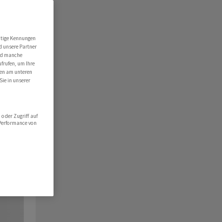
utige Kennungen
d unsere Partner
ind manche
ufrufen, um Ihre
ten am unteren
Sie in unserer
oder Zugriff auf
 Performance von