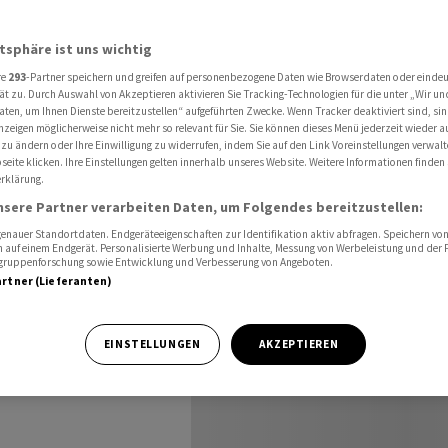
 - Beschäftigung auf 5-Jahres-Tief
atsphäre ist uns wichtig
re
293
-Partner speichern und greifen auf personenbezogene Daten wie Browserdaten oder einde
umpft
ät zu. Durch Auswahl von Akzeptieren aktivieren Sie Tracking-Technologien für die unter „Wir un
aten, um Ihnen Dienste bereitzustellen“ aufgeführten Zwecke. Wenn Tracker deaktiviert sind, s
nzeigen möglicherweise nicht mehr so relevant für Sie. Sie können dieses Menü jederzeit wieder a
ftigung
 zu ändern oder Ihre Einwilligung zu widerrufen, indem Sie auf den Link Voreinstellungen verwal
eite klicken. Ihre Einstellungen gelten innerhalb unseres Website. Weitere Informationen finden 
rklärung.
nsere Partner verarbeiten Daten, um Folgendes bereitzustellen:
nauer Standortdaten. Endgeräteeigenschaften zur Identifikation aktiv abfragen. Speichern von 
 auf einem Endgerät. Personalisierte Werbung und Inhalte, Messung von Werbeleistung und der
elgruppenforschung sowie Entwicklung und Verbesserung von Angeboten.
artner (Lieferanten)
m Juli
EINSTELLUNGEN
AKZEPTIEREN