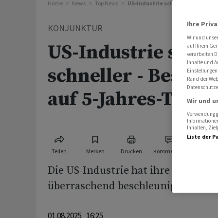
Home
News
Top News
US-Industrie schrumpft schneller
Ihre Priv
KONJUNKTUR
Wir und unse
US-Industrie schr
auf Ihrem Ger
verarbeiten D
Inhalte und A
schneller - Beschä
Einstellungen
Rand der Webs
Datenschutze
auf 5-Jahres-Tief
Wir und u
Verwendung ge
Informationen
Inhalten, Zi
Liste der P
Teilen
Merken
Drucken
Kommentare
Die US-Industrie hat ihre Talfahrt i
überraschend beschleunigt.
01.08.2025 16:25