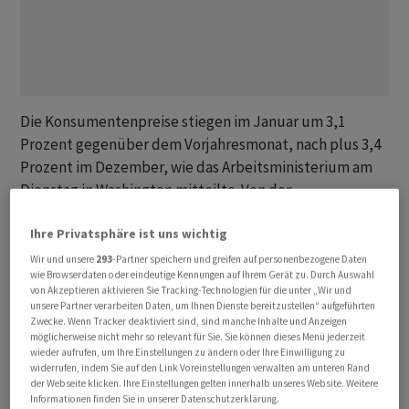
Die Konsumentenpreise stiegen im Januar um 3,1
Prozent gegenüber dem Vorjahresmonat, nach plus 3,4
Prozent im Dezember, wie das Arbeitsministerium am
Dienstag in Washington mitteilte. Von der
Nachrichtenagentur Reuters befragte Ökonomen
Ihre Privatsphäre ist uns wichtig
hatten erwartet, dass die Drei-Prozent-Marke
unterschritten und die Inflationsrate auf 2,9 Prozent
Wir und unsere
293
-Partner speichern und greifen auf personenbezogene Daten
wie Browserdaten oder eindeutige Kennungen auf Ihrem Gerät zu. Durch Auswahl
fallen würde. An den Terminmärkten wird nun erst für
von Akzeptieren aktivieren Sie Tracking-Technologien für die unter „Wir und
Juni mit einer Zinssenkung der US-Notenbank Federal
unsere Partner verarbeiten Daten, um Ihnen Dienste bereitzustellen“ aufgeführten
Zwecke. Wenn Tracker deaktiviert sind, sind manche Inhalte und Anzeigen
Reserve gerechnet.
möglicherweise nicht mehr so relevant für Sie. Sie können dieses Menü jederzeit
wieder aufrufen, um Ihre Einstellungen zu ändern oder Ihre Einwilligung zu
widerrufen, indem Sie auf den Link Voreinstellungen verwalten am unteren Rand
Diese beliess den Leitzins auf ihrer jüngsten Sitzung in
der Webseite klicken. Ihre Einstellungen gelten innerhalb unseres Website. Weitere
der Spanne von 5,25 Prozent bis 5,50 Prozent. Sie will
Informationen finden Sie in unserer Datenschutzerklärung.