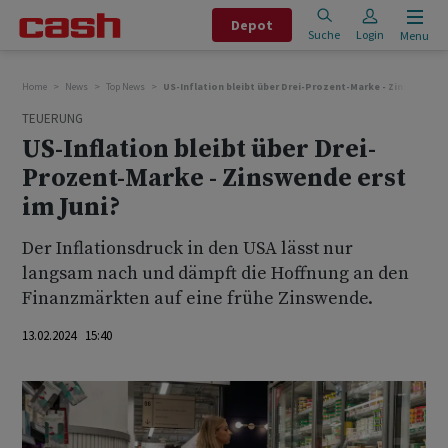
Depot
Suche
Login
Menu
Home
News
Top News
US-Inflation bleibt über Drei-Prozent-Marke - Zinswende e
TEUERUNG
US-Inflation bleibt über Drei-
Prozent-Marke - Zinswende erst
im Juni?
Der Inflationsdruck in den USA lässt nur
langsam nach und dämpft die Hoffnung an den
Finanzmärkten auf eine frühe Zinswende.
13.02.2024 15:40