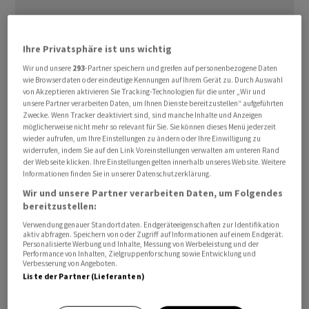
Ihre Privatsphäre ist uns wichtig
Die Konsumentenpreise stiegen im Februar um ⁠2,4
Wir und unsere
293
-Partner speichern und greifen auf personenbezogene Daten
Prozent zum Vorjahresmonat und damit genauso
wie Browserdaten oder eindeutige Kennungen auf Ihrem Gerät zu. Durch Auswahl
von Akzeptieren aktivieren Sie Tracking-Technologien für die unter „Wir und
schnell wie im ‌Januar, wie das US-Arbeitsministerium
unsere Partner verarbeiten Daten, um Ihnen Dienste bereitzustellen“ aufgeführten
am Mittwoch ‌mitteilte. Von Reuters befragte
Zwecke. Wenn Tracker deaktiviert sind, sind manche Inhalte und Anzeigen
möglicherweise nicht mehr so relevant für Sie. Sie können dieses Menü jederzeit
Ökonomen ​hatten damit gerechnet.
wieder aufrufen, um Ihre Einstellungen zu ändern oder Ihre Einwilligung zu
widerrufen, indem Sie auf den Link Voreinstellungen verwalten am unteren Rand
Auch die Kerninflation, also die Jahresteuerung ohne
der Webseite klicken. Ihre Einstellungen gelten innerhalb unseres Website. Weitere
Informationen finden Sie in unserer Datenschutzerklärung.
die schwankungsanfälligen Preise für Energie und
Wir und unsere Partner verarbeiten Daten, um Folgendes
Lebensmittel, stabilisierte sich - und zwar bei 2,5
bereitzustellen:
Prozent. Die ‌US-Notenbank Federal Reserve hat diese
Verwendung genauer Standortdaten. Endgeräteeigenschaften zur Identifikation
Rate besonders im Blick, da sie den zugrunde liegenden
aktiv abfragen. Speichern von oder Zugriff auf Informationen auf einem Endgerät.
Personalisierte Werbung und Inhalte, Messung von Werbeleistung und der
Inflationstrend gut abbildet. «Der Preisdruck war ​schon
Performance von Inhalten, Zielgruppenforschung sowie Entwicklung und
Verbesserung von Angeboten.
vor Beginn des Iran-Krieges erhöht, ​verstärkt hat er sich
Liste der Partner (Lieferanten)
nicht», ​konstatiert Ökonom Bastian Hepperle von der
Hauck Aufhäuser Lampe Privatbank. ‌Mit den kräftig