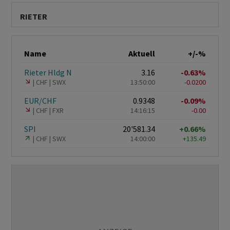
RIETER
Name
Aktuell
+/-%
Rieter Hldg N
3.16
-0.63%
CHF
SWX
13:50:00
-0.0200
EUR/CHF
0.9348
-0.09%
CHF
FXR
14:16:15
-0.00
SPI
20'581.34
+0.66%
CHF
SWX
14:00:00
+135.49