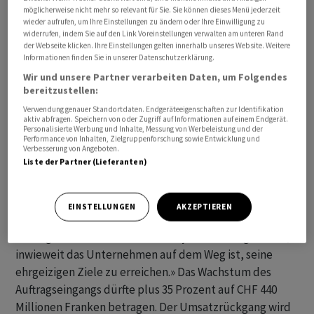
von «Halten» auf «Kaufen».
möglicherweise nicht mehr so relevant für Sie. Sie können dieses Menü jederzeit
wieder aufrufen, um Ihre Einstellungen zu ändern oder Ihre Einwilligung zu
widerrufen, indem Sie auf den Link Voreinstellungen verwalten am unteren Rand
Die erhöhte Margenprognose für das Geschäftsjahr 2023
der Webseite klicken. Ihre Einstellungen gelten innerhalb unseres Website. Weitere
Informationen finden Sie in unserer Datenschutzerklärung.
von 5–7 Prozent auf neue 7 Prozent gibt Trost in der
Wir und unsere Partner verarbeiten Daten, um Folgendes
Ambition des neuen Managements von Rieter, im
bereitzustellen:
erwarteten Niedrigzyklusszenario für Textilmaschinen
Verwendung genauer Standortdaten. Endgeräteeigenschaften zur Identifikation
im Geschäftsjahr 2024 eine positive EBIT-Marge zu
aktiv abfragen. Speichern von oder Zugriff auf Informationen auf einem Endgerät.
Personalisierte Werbung und Inhalte, Messung von Werbeleistung und der
erreichen. Die EBIT-Margenannahme für das
Performance von Inhalten, Zielgruppenforschung sowie Entwicklung und
Geschäftsjahr 2024 wird von 1,4 Prozent auf 3,1 Prozent
Verbesserung von Angeboten.
Liste der Partner (Lieferanten)
erhöht, was zu einem bereinigten Anstieg des Gewinns
vor Zinsen und Steuern (EBIT) von 1,51 CHF auf 4,77
Franken pro Aktie führt, schreibt Stifel-Analyst
EINSTELLUNGEN
AKZEPTIEREN
Christian Arnold. «Wir glauben, dass die Veröffentlichung
der Ergebnisse für das erste Halbjahr 2024 zeigen wird,
inwieweit das Unternehmen auf dem Weg ist, seine
ehrgeizigen Ziele zu erreichen.» Das Wachstum des
Auftragseingangs dürfte plus 35 Prozent auf CHF 440
Millionen Franken betragen. Der Umsatzrückgang wird