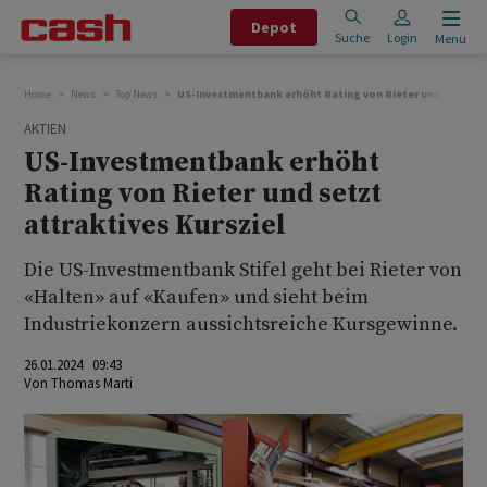
Depot
Suche
Login
Menu
Home
News
Top News
US-Investmentbank erhöht Rating von Rieter und setzt att
AKTIEN
US-Investmentbank erhöht
Rating von Rieter und setzt
attraktives Kursziel
Die US-Investmentbank Stifel geht bei Rieter von
«Halten» auf «Kaufen» und sieht beim
Industriekonzern aussichtsreiche Kursgewinne.
26.01.2024 09:43
Von
Thomas Marti