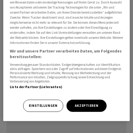
Clariant-Aktie infolge des Nahostkonflikts an Wert
wie Browserdaten oder eindeutige Kennungen auf Ihrem Gerät zu. Durch Auswahl
von Akzeptieren aktivieren Sie Tracking-Technologien für die unter „Wir und
verloren hatte. Gerade diese gesunkene Bewertung
unsere Partner verarbeiten Daten, um Ihnen Dienste bereitzustellen“ aufgeführten
biete nun eine günstige Einstiegsgelegenheit in das
Zwecke. Wenn Tracker deaktiviert sind, sind manche Inhalte und Anzeigen
möglicherweise nicht mehr so relevant für Sie. Sie können dieses Menü jederzeit
qualitativ hochwertige Spezialchemieunternehmen.
wieder aufrufen, um Ihre Einstellungen zu ändern oder Ihre Einwilligung zu
Das Kursziel wurde nach unten korrigiert, weil weiterhin
widerrufen, indem Sie auf den Link Voreinstellungen verwalten am unteren Rand
der Webseite klicken. Ihre Einstellungen gelten innerhalb unseres Website. Weitere
mögliche finanzielle Risiken durch bestehende
Informationen finden Sie in unserer Datenschutzerklärung.
Rechtsstreitigkeiten in seine Prognosen einbezogen
Wir und unsere Partner verarbeiten Daten, um Folgendes
seien.
bereitzustellen:
Verwendung genauer Standortdaten. Endgeräteeigenschaften zur Identifikation
aktiv abfragen. Speichern von oder Zugriff auf Informationen auf einem Endgerät.
Personalisierte Werbung und Inhalte, Messung von Werbeleistung und der
Performance von Inhalten, Zielgruppenforschung sowie Entwicklung und
Verbesserung von Angeboten.
Liste der Partner (Lieferanten)
EINSTELLUNGEN
AKZEPTIEREN