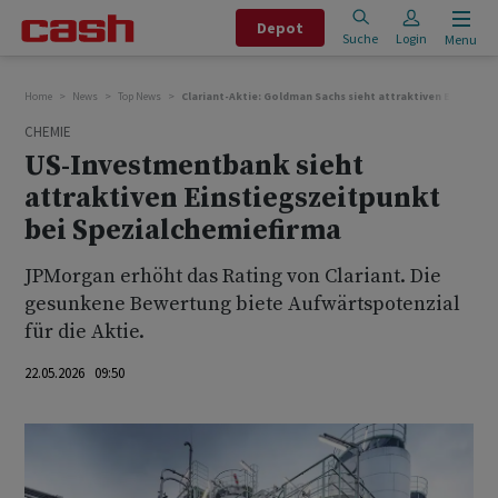
Depot
Suche
Login
Menu
Home
News
Top News
Clariant-Aktie: Goldman Sachs sieht attraktiven Einstieg
CHEMIE
US-Investmentbank sieht
attraktiven Einstiegszeitpunkt
bei Spezialchemiefirma
JPMorgan erhöht das Rating von Clariant. Die
gesunkene Bewertung biete Aufwärtspotenzial
für die Aktie.
22.05.2026 09:50