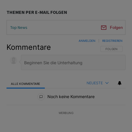
THEMEN PER E-MAIL FOLGEN
Top News
Folgen
ANMELDEN
|
REGISTRIEREN
Kommentare
FOLGE DIESER U
FOLGEN
NEUESTE
ALLE KOMMENTARE
Alle Kommentare
Noch keine Kommentare
WERBUNG