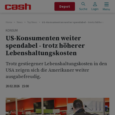
Depot
Suche
Login
Menu
Home
News
Top News
US-Konsumenten weiter spendabel - trotz höherer Leben
KONSUM
US-Konsumenten weiter
spendabel - trotz höherer
Lebenshaltungskosten
Trotz gestiegener Lebenshaltungskosten in den
USA zeigen sich die Amerikaner weiter
ausgabefreudig.
20.02.2026 15:00