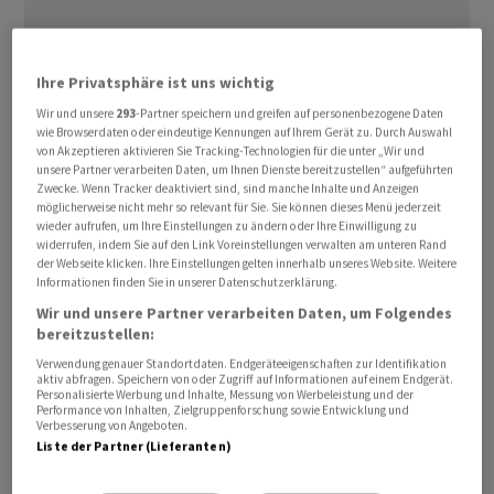
Ihre Privatsphäre ist uns wichtig
Wir und unsere
293
-Partner speichern und greifen auf personenbezogene Daten
Die Amerikanerinnen und Amerikaner steigerten ‌ihren
wie Browserdaten oder eindeutige Kennungen auf Ihrem Gerät zu. Durch Auswahl
⁠Konsum im Dezember um 0,4 Prozent gegenüber dem
von Akzeptieren aktivieren Sie Tracking-Technologien für die unter „Wir und
unsere Partner verarbeiten Daten, um Ihnen Dienste bereitzustellen“ aufgeführten
⁠Vormonat, wie das Handelsministerium am Freitag
Zwecke. Wenn Tracker deaktiviert sind, sind manche Inhalte und Anzeigen
mitteilte. Von Reuters befragte Volkswirte hatten
möglicherweise nicht mehr so relevant für Sie. Sie können dieses Menü jederzeit
wieder aufrufen, um Ihre Einstellungen zu ändern oder Ihre Einwilligung zu
‌damit gerechnet. Der private Konsum ‌gilt als
widerrufen, indem Sie auf den Link Voreinstellungen verwalten am unteren Rand
Schwungrad der US-Wirtschaft, ​die sich im vierten
der Webseite klicken. Ihre Einstellungen gelten innerhalb unseres Website. Weitere
Informationen finden Sie in unserer Datenschutzerklärung.
Quartal 2025 überraschend kräftig abkühlte: Das
Wir und unsere Partner verarbeiten Daten, um Folgendes
Bruttoinlandsprodukt legte auf das Jahr
bereitzustellen:
hochgerechnet nur um 1,4 Prozent zu, nach 4,4 Prozent
Verwendung genauer Standortdaten. Endgeräteeigenschaften zur Identifikation
im Sommer. Die ‌43-tägige Haushaltssperre der
aktiv abfragen. Speichern von oder Zugriff auf Informationen auf einem Endgerät.
Personalisierte Werbung und Inhalte, Messung von Werbeleistung und der
Regierung, der sogenannte Shutdown, dürfte laut Fed
Performance von Inhalten, Zielgruppenforschung sowie Entwicklung und
schätzungsweise einen Prozentpunkt Wachstum
Verbesserung von Angeboten.
Liste der Partner (Lieferanten)
gekostet haben.