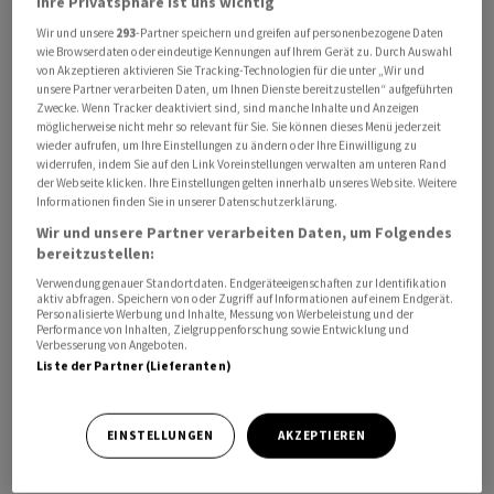
Ihre Privatsphäre ist uns wichtig
Wir und unsere
293
-Partner speichern und greifen auf personenbezogene Daten
wie Browserdaten oder eindeutige Kennungen auf Ihrem Gerät zu. Durch Auswahl
von Akzeptieren aktivieren Sie Tracking-Technologien für die unter „Wir und
unsere Partner verarbeiten Daten, um Ihnen Dienste bereitzustellen“ aufgeführten
Zwecke. Wenn Tracker deaktiviert sind, sind manche Inhalte und Anzeigen
Das von der Universität Michigan erhobene
möglicherweise nicht mehr so relevant für Sie. Sie können dieses Menü jederzeit
Konsumklima fiel zum Vormonat um 6,4 Punkte auf 64,7
wieder aufrufen, um Ihre Einstellungen zu ändern oder Ihre Einwilligung zu
widerrufen, indem Sie auf den Link Voreinstellungen verwalten am unteren Rand
Punkte, wie die Universität am Freitag nach einer
der Webseite klicken. Ihre Einstellungen gelten innerhalb unseres Website. Weitere
zweiten Schätzung mitteilte. Dies ist der niedrigste
Informationen finden Sie in unserer Datenschutzerklärung.
Stand seit November 2023. Ökonomen hatten mit einer
Wir und unsere Partner verarbeiten Daten, um Folgendes
bereitzustellen:
Bestätigung der Erstschätzung von 67,8 Punkten
gerechnet.
Verwendung genauer Standortdaten. Endgeräteeigenschaften zur Identifikation
aktiv abfragen. Speichern von oder Zugriff auf Informationen auf einem Endgerät.
Personalisierte Werbung und Inhalte, Messung von Werbeleistung und der
Performance von Inhalten, Zielgruppenforschung sowie Entwicklung und
Die Furcht vor einer durch Zölle ausgelösten höheren
Verbesserung von Angeboten.
Inflation habe die Stimmung belastet, begründete die
Liste der Partner (Lieferanten)
Universität den Rückgang. Sowohl die Beurteilung der
aktuellen Lage als auch die Erwartung verschlechterte
EINSTELLUNGEN
AKZEPTIEREN
sich deutlich.