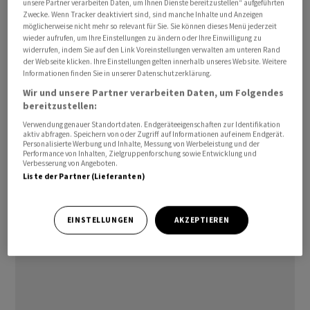
unsere Partner verarbeiten Daten, um Ihnen Dienste bereitzustellen“ aufgeführten
Zwecke. Wenn Tracker deaktiviert sind, sind manche Inhalte und Anzeigen
möglicherweise nicht mehr so relevant für Sie. Sie können dieses Menü jederzeit
wieder aufrufen, um Ihre Einstellungen zu ändern oder Ihre Einwilligung zu
widerrufen, indem Sie auf den Link Voreinstellungen verwalten am unteren Rand
Die durchschnittlichen Stundenlöhne legten
der Webseite klicken. Ihre Einstellungen gelten innerhalb unseres Website. Weitere
gegenüber dem Vormonat um 0,4 Prozent zu, wie das
Informationen finden Sie in unserer Datenschutzerklärung.
US-Arbeitsministerium am Freitag in Washington
Wir und unsere Partner verarbeiten Daten, um Folgendes
bereitzustellen:
mitteilte. Volkswirte hatten im Schnitt mit 0,3 Prozent
gerechnet. Im Vormonat hatte das Lohnplus bei 0,2
Verwendung genauer Standortdaten. Endgeräteeigenschaften zur Identifikation
aktiv abfragen. Speichern von oder Zugriff auf Informationen auf einem Endgerät.
Prozent gelegen.
Personalisierte Werbung und Inhalte, Messung von Werbeleistung und der
Performance von Inhalten, Zielgruppenforschung sowie Entwicklung und
Verbesserung von Angeboten.
Im Jahresvergleich stiegen die Löhne um 3,9 Prozent
Liste der Partner (Lieferanten)
und damit genauso stark wie im Vormonat.
EINSTELLUNGEN
AKZEPTIEREN
(AWP)