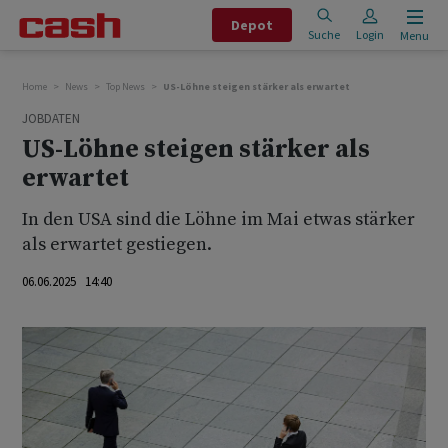
Depot
Suche
Login
Menu
Home
News
Top News
US-Löhne steigen stärker als erwartet
JOBDATEN
US-Löhne steigen stärker als
erwartet
In den USA sind die Löhne im Mai etwas stärker
als erwartet gestiegen.
06.06.2025 14:40