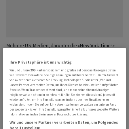
Mehrere US-Medien, darunter die «New York Times»
und die Sender ABC und Fox News berichteten am
Mittwochabend (Ortszeit) übereinstimmend, es gehe
Ihre Privatsphäre ist uns wichtig
dabei um neue Erkenntnisse über russische nukleare
Wir und unsere
293
-Partner speichern und greifen auf personenbezogene Daten
Fähigkeiten, die sich gegen Satelliten im All richten und
wie Browserdaten oder eindeutige Kennungen auf Ihrem Gerät zu. Durch Auswahl
von Akzeptieren aktivieren Sie Tracking-Technologien für die unter „Wir und
so eine Bedrohung für die nationale wie die
unsere Partner verarbeiten Daten, um Ihnen Dienste bereitzustellen“ aufgeführten
internationale Sicherheit darstellen könnten.
Zwecke. Wenn Tracker deaktiviert sind, sind manche Inhalte und Anzeigen
möglicherweise nicht mehr so relevant für Sie. Sie können dieses Menü jederzeit
wieder aufrufen, um Ihre Einstellungen zu ändern oder Ihre Einwilligung zu
Die «New York Times» schrieb, die USA hätten den
widerrufen, indem Sie auf den Link Voreinstellungen verwalten am unteren Rand
Kongress und Verbündete in Europa über die Pläne
der Webseite klicken. Ihre Einstellungen gelten innerhalb unseres Website. Weitere
Informationen finden Sie in unserer Datenschutzerklärung.
Moskaus informiert. Solche neuen nuklearen
Wir und unsere Partner verarbeiten Daten, um Folgendes
Fähigkeiten Russlands seien noch in der Entwicklung
bereitzustellen: