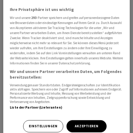
Ihre Privatsphäre ist uns wichtig
Wir und unsere
293
-Partner speichern und greifen auf personenbezogene Daten
wie Browserdaten oder eindeutige Kennungen auf Ihrem Gerät zu. Durch Auswahl
Der Präsident der regionalen Notenbank von New York,
von Akzeptieren aktivieren Sie Tracking-Technologien für die unter „Wir und
John Williams, sagte am Mittwoch dem Sender CNBC, es
unsere Partner verarbeiten Daten, um Ihnen Dienste bereitzustellen“ aufgeführten
Zwecke. Wenn Tracker deaktiviert sind, sind manche Inhalte und Anzeigen
sei wahrscheinlich, dass die Zinsen irgendwann nach
möglicherweise nicht mehr so relevant für Sie. Sie können dieses Menü jederzeit
unten gehen könnten. Die Währungshüter müssten
wieder aufrufen, um Ihre Einstellungen zu ändern oder Ihre Einwilligung zu
widerrufen, indem Sie auf den Link Voreinstellungen verwalten am unteren Rand
jedoch die Daten zur Konjunktur abwarten, um zu
der Webseite klicken. Ihre Einstellungen gelten innerhalb unseres Website. Weitere
entscheiden, ob eine Senkung am 17. September
Informationen finden Sie in unserer Datenschutzerklärung.
angebracht sei. Die Risiken seien ausgeglichener: «Wir
Wir und unsere Partner verarbeiten Daten, um Folgendes
bereitzustellen:
müssen einfach abwarten, wie sich die Daten
entwickeln.» Bis Mitte September stehen ein weiterer
Verwendung genauer Standortdaten. Endgeräteeigenschaften zur Identifikation
aktiv abfragen. Speichern von oder Zugriff auf Informationen auf einem Endgerät.
Arbeitsmarktbericht und Daten zu den
Personalisierte Werbung und Inhalte, Messung von Werbeleistung und der
Performance von Inhalten, Zielgruppenforschung sowie Entwicklung und
Verbraucherpreisen an.
Verbesserung von Angeboten.
Liste der Partner (Lieferanten)
Fed-Chef Jerome Powell hat die Tür für eine
Zinssenkung im September bereits etwas geöffnet. Die
EINSTELLUNGEN
AKZEPTIEREN
Stabilität der Arbeitslosenquote und anderer