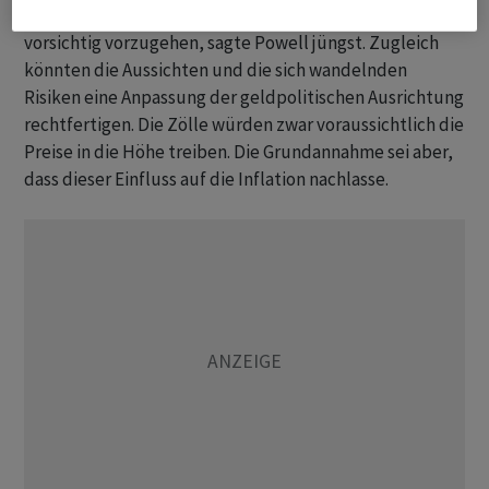
Arbeitsmarktindikatoren erlaubten es der Fed,
vorsichtig vorzugehen, sagte Powell jüngst. Zugleich
könnten die Aussichten und die sich wandelnden
Risiken eine Anpassung der geldpolitischen Ausrichtung
rechtfertigen. Die Zölle würden zwar voraussichtlich die
Preise in die Höhe treiben. Die Grundannahme sei aber,
dass dieser Einfluss auf die Inflation nachlasse.