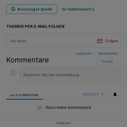
Bevorzugte Quelle
So funktioniert's
THEMEN PER E-MAIL FOLGEN
Top News
Folgen
ANMELDEN
|
REGISTRIEREN
Kommentare
FOLGE DIESER U
FOLGEN
NEUESTE
ALLE KOMMENTARE
Alle Kommentare
Noch keine Kommentare
WERBUNG