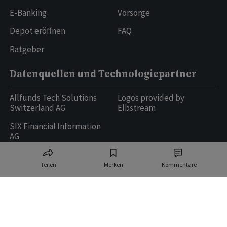
E-Banking
Vorsorge
Depot eröffnen
FAQ
Ratgeber
Datenquellen und Technologiepartner
Allfunds Tech Solutions
Logos provided by
Switzerland AG
Elbstream
SIX Financial Information
AG
Teilen
Merken
Kommentare
Ringier AG | Ringier Medien Schweiz
16
weitere Publikationen