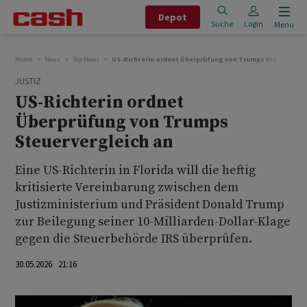
Depot
Suche
Login
Menu
Home
News
Top News
US-Richterin ordnet Überprüfung von Trumps Steuervergle
JUSTIZ
US-Richterin ordnet
Überprüfung von Trumps
Steuervergleich an
Eine US-Richterin in Florida will die heftig
kritisierte Vereinbarung zwischen dem
Justizministerium und Präsident Donald Trump
zur ‌Beilegung seiner ⁠10-Milliarden-Dollar-Klage
gegen die Steuerbehörde IRS überprüfen.
30.05.2026 21:16