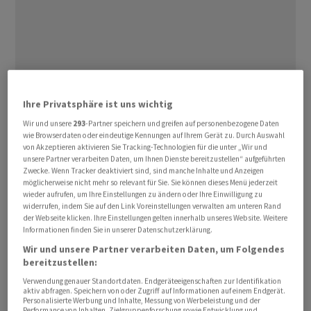
Ihre Privatsphäre ist uns wichtig
US-Bundesrichterin Kathleen Williams ordnete am
Wir und unsere
293
-Partner speichern und greifen auf personenbezogene Daten
Freitag an, dass ⁠Trumps Anwälte bis zum 12. Juni auf
wie Browserdaten oder eindeutige Kennungen auf Ihrem Gerät zu. Durch Auswahl
einen Antrag von 35 pensionierten Bundesrichtern
von Akzeptieren aktivieren Sie Tracking-Technologien für die unter „Wir und
unsere Partner verarbeiten Daten, um Ihnen Dienste bereitzustellen“ aufgeführten
antworten müssen. ‌Diese Richter behaupten, der
Zwecke. Wenn Tracker deaktiviert sind, sind manche Inhalte und Anzeigen
Vergleich sei «das Ergebnis einer unzulässigen
möglicherweise nicht mehr so relevant für Sie. Sie können dieses Menü jederzeit
wieder aufrufen, um Ihre Einstellungen zu ändern oder Ihre Einwilligung zu
Absprache» ‌und stelle selbst «einen Prozessbetrug
widerrufen, indem Sie auf den Link Voreinstellungen verwalten am unteren Rand
gegenüber ​dem Gericht» dar. Ausserdem behaupten sie,
der Webseite klicken. Ihre Einstellungen gelten innerhalb unseres Website. Weitere
Informationen finden Sie in unserer Datenschutzerklärung.
die Klage beruhe auf «Täuschung» seitens Trumps und
Wir und unsere Partner verarbeiten Daten, um Folgendes
der Regierung. Williams verlangt deshalb von Trumps
bereitzustellen:
Anwälten, dass sie auch dazu Stellung nehmen, ob der
Verwendung genauer Standortdaten. Endgeräteeigenschaften zur Identifikation
Fall wieder aufgenommen werden sollte. Trump hatte
aktiv abfragen. Speichern von oder Zugriff auf Informationen auf einem Endgerät.
Personalisierte Werbung und Inhalte, Messung von Werbeleistung und der
seine eigene Regierung ‌wegen angeblichen
Performance von Inhalten, Zielgruppenforschung sowie Entwicklung und