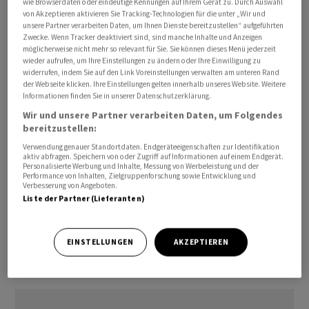
wie Browserdaten oder eindeutige Kennungen auf Ihrem Gerät zu. Durch Auswahl
von Akzeptieren aktivieren Sie Tracking-Technologien für die unter „Wir und
unsere Partner verarbeiten Daten, um Ihnen Dienste bereitzustellen“ aufgeführten
Zwecke. Wenn Tracker deaktiviert sind, sind manche Inhalte und Anzeigen
möglicherweise nicht mehr so relevant für Sie. Sie können dieses Menü jederzeit
Die Rohölvorräte sanken um 2,8 Millionen auf 440,4
wieder aufrufen, um Ihre Einstellungen zu ändern oder Ihre Einwilligung zu
widerrufen, indem Sie auf den Link Voreinstellungen verwalten am unteren Rand
Millionen Barrel (je 159 Liter), wie das US-
der Webseite klicken. Ihre Einstellungen gelten innerhalb unseres Website. Weitere
Energieministerium am Donnerstag in Washington
Informationen finden Sie in unserer Datenschutzerklärung.
mitteilte. Analysten hatten im Schnitt mit einem
Wir und unsere Partner verarbeiten Daten, um Folgendes
Rückgang um 1,8 Millionen Barrel gerechnet.
bereitzustellen:
Verwendung genauer Standortdaten. Endgeräteeigenschaften zur Identifikation
aktiv abfragen. Speichern von oder Zugriff auf Informationen auf einem Endgerät.
Die Benzinbestände fielen um 2,4 Millionen auf 223,1
Personalisierte Werbung und Inhalte, Messung von Werbeleistung und der
Millionen Barrel. Die Vorräte an Destillaten (Heizöl,
Performance von Inhalten, Zielgruppenforschung sowie Entwicklung und
Verbesserung von Angeboten.
Diesel) sanken um 0,7 Millionen auf 103,4 Millionen
Liste der Partner (Lieferanten)
Barrel. Die tägliche Ölproduktion verharrte bei rund
13,4 Millionen Barrel.
EINSTELLUNGEN
AKZEPTIEREN
(AWP)