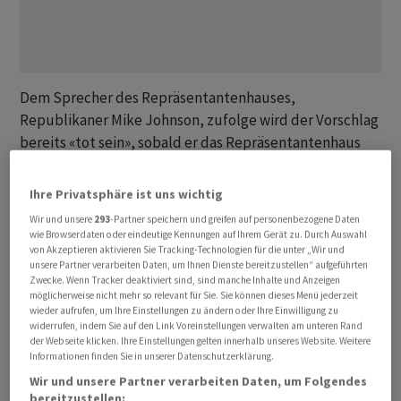
Dem Sprecher des Repräsentantenhauses,
Republikaner Mike Johnson, zufolge wird der Vorschlag
bereits «tot sein», sobald er das Repräsentantenhaus
erreicht. «Dieser Gesetzesentwurf ist sogar noch
schlimmer als erwartet», schrieb Johnson auf X.
Ihre Privatsphäre ist uns wichtig
Wir und unsere
293
-Partner speichern und greifen auf personenbezogene Daten
Der Sprecher des Repräsentantenhauses hatte sich
wie Browserdaten oder eindeutige Kennungen auf Ihrem Gerät zu. Durch Auswahl
von Akzeptieren aktivieren Sie Tracking-Technologien für die unter „Wir und
zuvor schon für eine getrennte Handhabung der
unsere Partner verarbeiten Daten, um Ihnen Dienste bereitzustellen“ aufgeführten
Hilfsgelder für die Ukraine und Israel ausgesprochen
Zwecke. Wenn Tracker deaktiviert sind, sind manche Inhalte und Anzeigen
und sogar Leistungen für die Ukraine grundsätzlich
möglicherweise nicht mehr so relevant für Sie. Sie können dieses Menü jederzeit
wieder aufrufen, um Ihre Einstellungen zu ändern oder Ihre Einwilligung zu
infrage gestellt. Am Samstag erklärte er, dass er noch in
widerrufen, indem Sie auf den Link Voreinstellungen verwalten am unteren Rand
dieser Woche über einen eigenen Gesetzentwurf
der Webseite klicken. Ihre Einstellungen gelten innerhalb unseres Website. Weitere
Informationen finden Sie in unserer Datenschutzerklärung.
abstimmen will, der 17,6 Milliarden Dollar an Militärhilfe
Wir und unsere Partner verarbeiten Daten, um Folgendes
für Israel vorsieht. Diese Massnahme enthält keine
bereitzustellen: