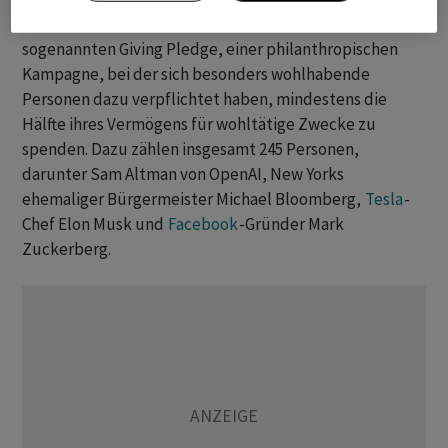
dem
Microsoft
-Gründer Bill Gates zu den Pionieren des
sogenannten Giving Pledge, einer philanthropischen
Kampagne, bei der sich besonders wohlhabende
Personen dazu verpflichtet haben, mindestens die
Hälfte ihres Vermögens für wohltätige Zwecke zu
spenden. Dazu zählen insgesamt 245 Personen,
darunter Sam Altman von OpenAI, New Yorks
ehemaliger Bürgermeister Michael Bloomberg,
Tesla
-
Chef Elon Musk und
Facebook
-Gründer Mark
Zuckerberg.