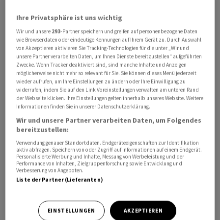
Ihre Privatsphäre ist uns wichtig
Wir und unsere
293
-Partner speichern und greifen auf personenbezogene Daten
wie Browserdaten oder eindeutige Kennungen auf Ihrem Gerät zu. Durch Auswahl
von Akzeptieren aktivieren Sie Tracking-Technologien für die unter „Wir und
unsere Partner verarbeiten Daten, um Ihnen Dienste bereitzustellen“ aufgeführten
Er werde Aktien seines Firmenkonglomerats Berkshire
Zwecke. Wenn Tracker deaktiviert sind, sind manche Inhalte und Anzeigen
Hathaway im Wert von 5,3 Milliarden Dollar an
möglicherweise nicht mehr so relevant für Sie. Sie können dieses Menü jederzeit
wieder aufrufen, um Ihre Einstellungen zu ändern oder Ihre Einwilligung zu
verschiedene Stiftungen übertragen, sagte der 93-
widerrufen, indem Sie auf den Link Voreinstellungen verwalten am unteren Rand
Jährige am Freitag.
der Webseite klicken. Ihre Einstellungen gelten innerhalb unseres Website. Weitere
Informationen finden Sie in unserer Datenschutzerklärung.
Wir und unsere Partner verarbeiten Daten, um Folgendes
Dazu zähle die Bill & Melinda Gates Stiftung sowie vier
bereitzustellen:
von seinen Angehörigen geleitete
Verwendung genauer Standortdaten. Endgeräteeigenschaften zur Identifikation
Wohltätigkeitsorganisationen. Es handelt sich dabei um
aktiv abfragen. Speichern von oder Zugriff auf Informationen auf einem Endgerät.
Personalisierte Werbung und Inhalte, Messung von Werbeleistung und der
seine bisher grösste jährliche Spende. Seit der ersten
Performance von Inhalten, Zielgruppenforschung sowie Entwicklung und
Zahlung im Jahr 2006 summiert sich die Gesamtsumme
Verbesserung von Angeboten.
Liste der Partner (Lieferanten)
seiner Spenden inzwischen auf 57 Milliarden Dollar.
Der Investor will mehr als 99 Prozent seines Vermögens
EINSTELLUNGEN
AKZEPTIEREN
wohltätigen Zwecken zukommen lassen. Er gehört mit