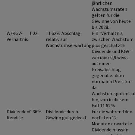
jährlichen
Wachstumsraten
gelten für die
Gewinne von heute
bis 2028.
W/KGV-
1.02
11.62% Abschlag
Ein "Verhältnis
Verhältnis
relativ zur
zwischen Wachstum
Wachstumserwartung
plus geschätzte
Dividende und KGV"
von über 0,9
weist
auf einen
Preisabschlag
gegenüber dem
normalen Preis für
das
Wachstumspotentia
hin, von in diesem
Fall 11.62%.
Dividenden
0.36%
Dividende durch
Für die während den
Rendite
Gewinn gut gedeckt
nächsten 12
Monaten erwartete
Dividende müssen