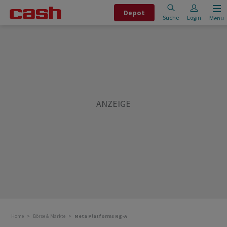
Depot
Suche
Login
Menu
Home
Börse & Märkte
Meta Platforms Rg-A