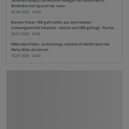
Jefferies-Analyst bezeichnet Anleger mit Governance-
Bedenken bei SpaceX als «naiv»
03.08.2026 14:00
Börsen-Ticker: SMI geht tiefer aus dem Handel -
Schwergewichte belasten - Holcim und ABB gefragt - Roche
und Novartis belasten - Perrot Duval im Höhenrausch
30.07.2026 16:01
Milliarden-Poker: Zuckerbergs riskante KI-Wette lässt die
Meta-Aktie abstürzen
30.07.2026 14:00