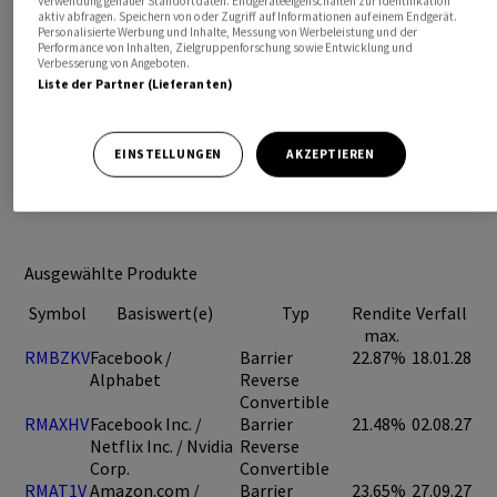
Verwendung genauer Standortdaten. Endgeräteeigenschaften zur Identifikation
aktiv abfragen. Speichern von oder Zugriff auf Informationen auf einem Endgerät.
Personalisierte Werbung und Inhalte, Messung von Werbeleistung und der
Performance von Inhalten, Zielgruppenforschung sowie Entwicklung und
Verbesserung von Angeboten.
Liste der Partner (Lieferanten)
EINSTELLUNGEN
AKZEPTIEREN
Ausgewählte Produkte
Symbol
Basiswert(e)
Typ
Rendite
Verfall
max.
RMBZKV
Facebook /
Barrier
22.87%
18.01.28
Alphabet
Reverse
Convertible
RMAXHV
Facebook Inc. /
Barrier
21.48%
02.08.27
Netflix Inc. / Nvidia
Reverse
Corp.
Convertible
RMAT1V
Amazon.com /
Barrier
23.65%
27.09.27