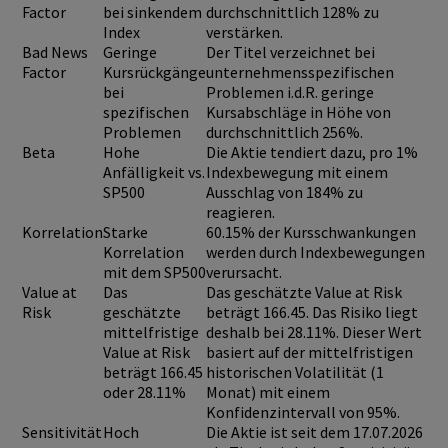
Factor
bei sinkendem
durchschnittlich 128% zu
Index
verstärken.
Bad News
Geringe
Der Titel verzeichnet bei
Factor
Kursrückgänge
unternehmensspezifischen
bei
Problemen i.d.R. geringe
spezifischen
Kursabschläge in Höhe von
Problemen
durchschnittlich 256%.
Beta
Hohe
Die Aktie tendiert dazu, pro 1%
Anfälligkeit vs.
Indexbewegung mit einem
SP500
Ausschlag von 184% zu
reagieren.
Korrelation
Starke
60.15% der Kursschwankungen
Korrelation
werden durch Indexbewegungen
mit dem SP500
verursacht.
Value at
Das
Das geschätzte Value at Risk
Risk
geschätzte
beträgt 166.45. Das Risiko liegt
mittelfristige
deshalb bei 28.11%. Dieser Wert
Value at Risk
basiert auf der mittelfristigen
beträgt 166.45
historischen Volatilität (1
oder 28.11%
Monat) mit einem
Konfidenzintervall von 95%.
Sensitivität
Hoch
Die Aktie ist seit dem 17.07.2026