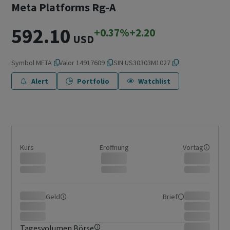
Meta Platforms Rg-A
592.10
+0.37%
+2.20
USD
Symbol
META
Valor
14917609
ISIN
US30303M1027
Alert
Portfolio
Watchlist
Kurs
Eröffnung
Vortag
Geld
Brief
Tagesvolumen Börse