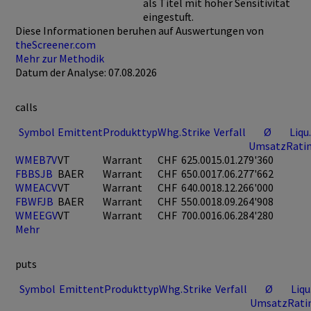
als Titel mit hoher Sensitivität
eingestuft.
Diese Informationen beruhen auf Auswertungen von
theScreener.com
Mehr zur Methodik
Datum der Analyse: 07.08.2026
calls
Symbol
Emittent
Produkttyp
Whg.
Strike
Verfall
Ø
Liqu.
Umsatz
Rati
WMEB7V
VT
Warrant
CHF
625.00
15.01.27
9'360
FBBSJB
BAER
Warrant
CHF
650.00
17.06.27
7'662
WMEACV
VT
Warrant
CHF
640.00
18.12.26
6'000
FBWFJB
BAER
Warrant
CHF
550.00
18.09.26
4'908
WMEEGV
VT
Warrant
CHF
700.00
16.06.28
4'280
Mehr
puts
Symbol
Emittent
Produkttyp
Whg.
Strike
Verfall
Ø
Liqu
Umsatz
Rati