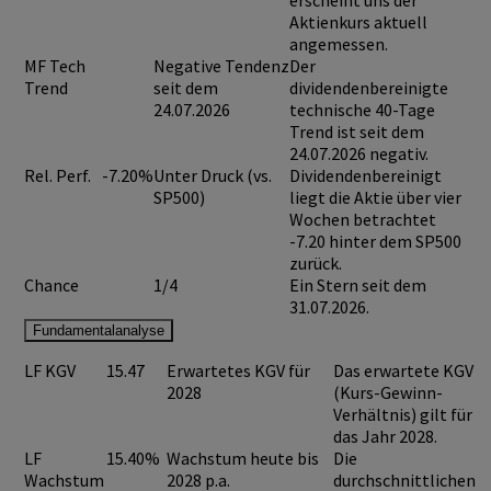
erscheint uns der
Aktienkurs aktuell
angemessen.
MF Tech
Negative Tendenz
Der
Trend
seit dem
dividendenbereinigte
24.07.2026
technische 40-Tage
Trend ist seit dem
24.07.2026 negativ.
Rel. Perf.
-7.20%
Unter Druck (vs.
Dividendenbereinigt
SP500)
liegt die Aktie über vier
Wochen betrachtet
-7.20 hinter dem SP500
zurück.
Chance
1/4
Ein Stern seit dem
31.07.2026.
Fundamentalanalyse
LF KGV
15.47
Erwartetes KGV für
Das erwartete KGV
2028
(Kurs-Gewinn-
Verhältnis) gilt für
das Jahr 2028.
LF
15.40%
Wachstum heute bis
Die
Wachstum
2028 p.a.
durchschnittlichen