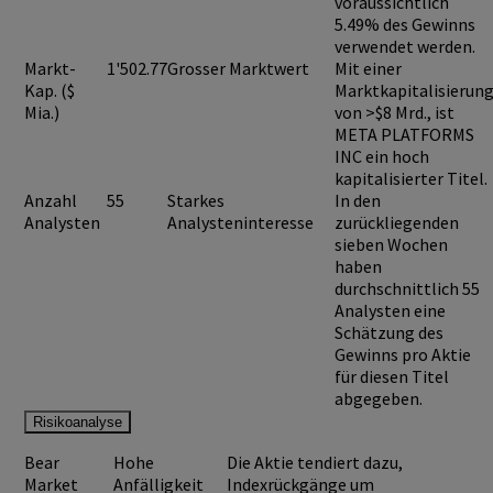
voraussichtlich
5.49%
des Gewinns
verwendet werden.
Markt-
1'502.77
Grosser Marktwert
Mit einer
Kap. ($
Marktkapitalisierun
Mia.)
von >$8 Mrd., ist
META PLATFORMS
INC
ein hoch
kapitalisierter Titel.
Anzahl
55
Starkes
In den
Analysten
Analysteninteresse
zurückliegenden
sieben Wochen
haben
durchschnittlich 55
Analysten eine
Schätzung des
Gewinns pro Aktie
für diesen Titel
abgegeben.
Risikoanalyse
Bear
Hohe
Die Aktie tendiert dazu,
Market
Anfälligkeit
Indexrückgänge um