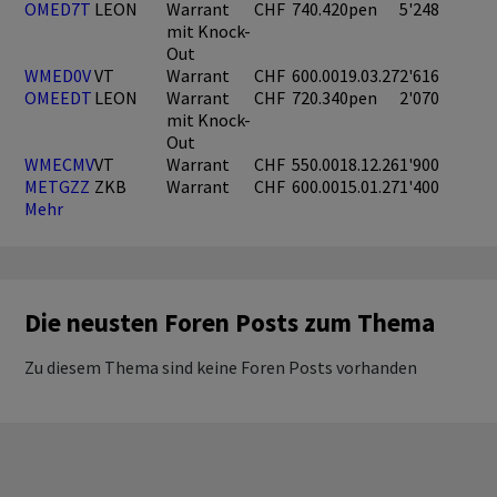
OMED7T
LEON
Warrant
CHF
740.42
0pen
5'248
mit Knock-
Out
WMED0V
VT
Warrant
CHF
600.00
19.03.27
2'616
OMEEDT
LEON
Warrant
CHF
720.34
0pen
2'070
mit Knock-
Out
WMECMV
VT
Warrant
CHF
550.00
18.12.26
1'900
METGZZ
ZKB
Warrant
CHF
600.00
15.01.27
1'400
Mehr
Die neusten Foren Posts zum Thema
Zu diesem Thema sind keine Foren Posts vorhanden