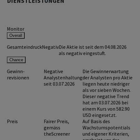
DIENSTLEISTUNGEN
Monitor
Overall
Gesamteindruck
Negativ
Die Aktie ist seit dem 04.08.2026
als negativ eingestuft.
Chance
Gewinn-
Negative
Die Gewinnerwartung
revisionen
Analystenhaltung
der Analysten pro Aktie
seit 03.07.2026
liegen heute niedriger
als vor sieben Wochen.
Dieser negative Trend
hat am 03.07.2026 bei
einem Kurs von
582.90
USD
eingesetzt.
Preis
Fairer Preis,
Auf Basis des
gemäss
Wachstumspotentials
theScreener
und eigener Kriterien,