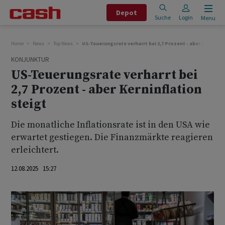
Depot
Suche
Login
Menu
Home
News
Top News
US-Teuerungsrate verharrt bei 2,7 Prozent - aber Kerninfla
KONJUNKTUR
US-Teuerungsrate verharrt bei
2,7 Prozent - aber Kerninflation
steigt
Die monatliche Inflationsrate ist in den USA wie
erwartet gestiegen. Die Finanzmärkte reagieren
erleichtert.
12.08.2025 15:27