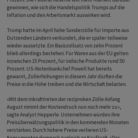
gewinnen, wie sich die Handelspolitik Trumps auf die
Inflation und den Arbeitsmarkt auswirken wird.
Trump hatte im April hohe Sonderzölle für Importe aus
Dutzenden Ländern verkündet, die er später teilweise
wieder aussetzte. Ein Basiszollsatz von zehn Prozent
blieb allerdings bestehen. Für Waren aus der EU gelten
inzwischen 15 Prozent, für indische Produkte rund 50
Prozent. US-Notenbankchef Powell hat bereits
gewarnt, Zollerhöhungen in diesem Jahr dürften die
Preise in die Höhe treiben und die Wirtschaft belasten.
«Mit dem Inkrafttreten der reziproken Zölle Anfang
August nimmt der Kostendruck nun noch mehr zu»,
sagte Analyst Hepperle. Unternehmen würden ihre
Preisüberwälzungspolitik in den kommenden Monaten
verstärken. Durch höhere Preise verlieren US-
Konsumenten demnach zugleich an Kaufkraft. «Der