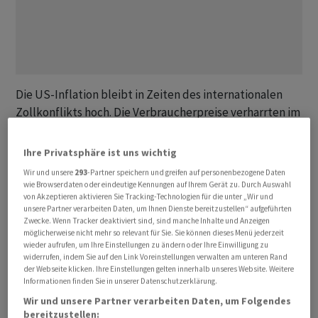
Die US-Inflation bleibt in Zeiten des internationalen
Zollkonflikts hoch. Die Verbraucherpreise verharrten im
Juli zwar auf dem Vormonatswert von 2,7 Prozent, wie
das Arbeitsministerium am Dienstag in Washington
Ihre Privatsphäre ist uns wichtig
mitteilte. Von Reuters befragte Volkswirte hatten sogar
Wir und unsere
293
-Partner speichern und greifen auf personenbezogene Daten
einen Anstieg auf 2,8 Prozent erwartet. Die Kerninflation
wie Browserdaten oder eindeutige Kennungen auf Ihrem Gerät zu. Durch Auswahl
von Akzeptieren aktivieren Sie Tracking-Technologien für die unter „Wir und
allerdings - also die Teuerung ohne die
unsere Partner verarbeiten Daten, um Ihnen Dienste bereitzustellen“ aufgeführten
schwankungsanfälligen Preise für Energie und
Zwecke. Wenn Tracker deaktiviert sind, sind manche Inhalte und Anzeigen
möglicherweise nicht mehr so relevant für Sie. Sie können dieses Menü jederzeit
Lebensmittel - kletterte im Juli von 2,9 Prozent auf 3,1
wieder aufrufen, um Ihre Einstellungen zu ändern oder Ihre Einwilligung zu
Prozent und damit überraschend deutlich. «Der
widerrufen, indem Sie auf den Link Voreinstellungen verwalten am unteren Rand
der Webseite klicken. Ihre Einstellungen gelten innerhalb unseres Website. Weitere
allgemeine Preisdruck durch höhere Zölle ist bisher
Informationen finden Sie in unserer Datenschutzerklärung.
nicht sehr gross, er nimmt aber zu», sagte Analyst
Wir und unsere Partner verarbeiten Daten, um Folgendes
Bastian Hepperle von der Hauck Aufhäuser Lampe
bereitzustellen: