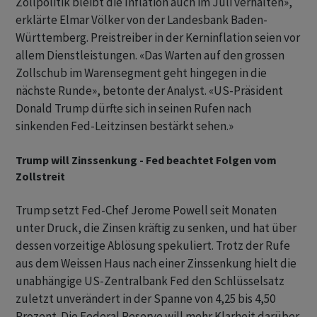
Zollpolitik bleibt die Inflation auch im Juli verhalten»,
erklärte Elmar Völker von der Landesbank Baden-
Württemberg. Preistreiber in der Kerninflation seien vor
allem Dienstleistungen. «Das Warten auf den grossen
Zollschub im Warensegment geht hingegen in die
nächste Runde», betonte der Analyst. «US-Präsident
Donald Trump dürfte sich in seinen Rufen nach
sinkenden Fed-Leitzinsen bestärkt sehen.»
Trump will Zinssenkung - Fed beachtet Folgen vom
Zollstreit
Trump setzt Fed-Chef Jerome Powell seit Monaten
unter Druck, die Zinsen kräftig zu senken, und hat über
dessen vorzeitige Ablösung spekuliert. Trotz der Rufe
aus dem Weissen Haus nach einer Zinssenkung hielt die
unabhängige US-Zentralbank Fed den Schlüsselsatz
zuletzt unverändert in der Spanne von 4,25 bis 4,50
Prozent. Die Federal Reserve will mehr Klarheit darüber