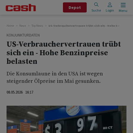
Depot
Suche
Login
Menu
Home
News
Top News
US-Verbrauchervertrauen trübt sich ein - Hohe Benzinpreis
KONJUNKTURDATEN
US-Verbrauchervertrauen trübt
sich ein - Hohe Benzinpreise
belasten
Die Konsumlaune in den USA ist wegen
steigender Ölpreise im Mai gesunken.
08.05.2026 16:17