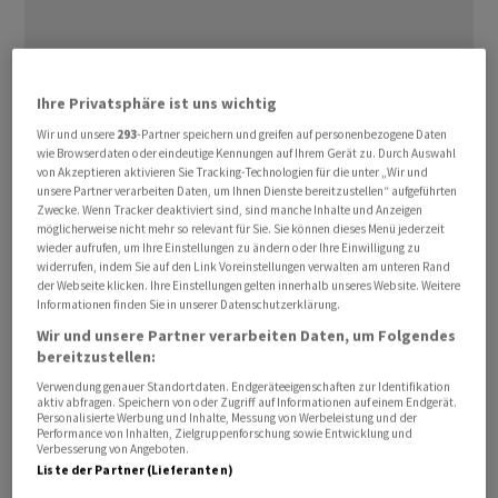
Ihre Privatsphäre ist uns wichtig
Angesichts des Ölpreisschocks hat sich die Stimmung
Wir und unsere
293
-Partner speichern und greifen auf personenbezogene Daten
der US-Verbraucher im Mai eingetrübt. Das Barometer
wie Browserdaten oder eindeutige Kennungen auf Ihrem Gerät zu. Durch Auswahl
für die Konsumlaune ‌sank ⁠auf 48,2 Zähler von 49,8
von Akzeptieren aktivieren Sie Tracking-Technologien für die unter „Wir und
unsere Partner verarbeiten Daten, um Ihnen Dienste bereitzustellen“ aufgeführten
Punkten im April, wie die Universität ⁠Michigan am
Zwecke. Wenn Tracker deaktiviert sind, sind manche Inhalte und Anzeigen
Freitag mitteilte. Von Reuters befragte Ökonomen
möglicherweise nicht mehr so relevant für Sie. Sie können dieses Menü jederzeit
wieder aufrufen, um Ihre Einstellungen zu ändern oder Ihre Einwilligung zu
hatten 49,5 Punkte erwartet. Der ‌Ölpreisanstieg infolge
widerrufen, indem Sie auf den Link Voreinstellungen verwalten am unteren Rand
des Iran-Krieges hat die Verbraucherpreise in ‌den USA
der Webseite klicken. Ihre Einstellungen gelten innerhalb unseres Website. Weitere
Informationen finden Sie in unserer Datenschutzerklärung.
nach oben katapultiert, ​was auch viele Autofahrer an
Wir und unsere Partner verarbeiten Daten, um Folgendes
den Zapfsäulen ablesen konnten.
bereitzustellen:
Verwendung genauer Standortdaten. Endgeräteeigenschaften zur Identifikation
Die Verbraucher blicken deshalb besorgt auf ihre
aktiv abfragen. Speichern von oder Zugriff auf Informationen auf einem Endgerät.
Personalisierte Werbung und Inhalte, Messung von Werbeleistung und der
persönlichen Finanzen und ihre Kaufkraft. «Etwa ein
Performance von Inhalten, Zielgruppenforschung sowie Entwicklung und
Drittel der Verbraucher nannte spontan die
Verbesserung von Angeboten.
Liste der Partner (Lieferanten)
Benzinpreise und etwa 30 Prozent erwähnten ‌Zölle»,