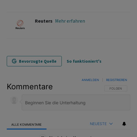
Reuters
Mehr erfahren
Bevorzugte Quelle
So funktioniert's
ANMELDEN
|
REGISTRIEREN
Kommentare
FOLGE DIESER U
FOLGEN
NEUESTE
ALLE KOMMENTARE
Alle Kommentare