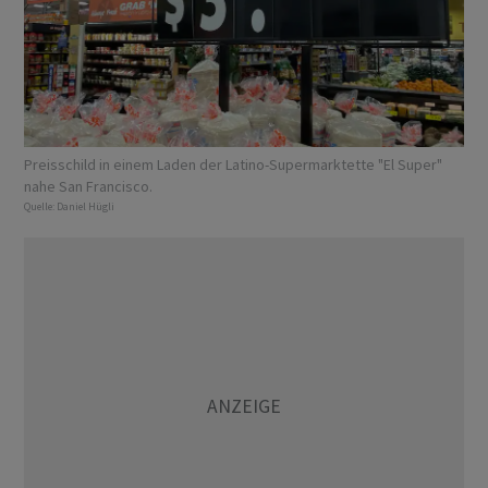
Preisschild in einem Laden der Latino-Supermarktette "El Super"
nahe San Francisco.
Quelle:
Daniel Hügli