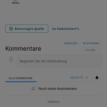
Bevorzugte Quelle
So funktioniert's
ANMELDEN
|
REGISTRIEREN
Kommentare
FOLGE DIESER U
FOLGEN
NEUESTE
ALLE KOMMENTARE
Alle Kommentare
Noch keine Kommentare
WERBUNG