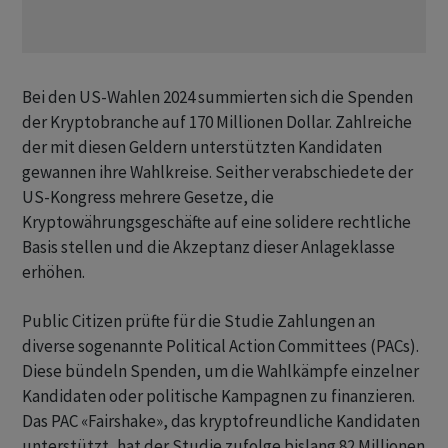
Bei den US-Wahlen 2024 summierten sich die Spenden ​
der Kryptobranche auf 170 Millionen Dollar. Zahlreiche
der mit diesen Geldern ​unterstützten Kandidaten
gewannen ihre Wahlkreise. Seither verabschiedete der ​
US-Kongress mehrere Gesetze, die
Kryptowährungsgeschäfte auf eine solidere rechtliche
Basis stellen und die Akzeptanz dieser Anlageklasse
erhöhen.
Public ‌Citizen prüfte für die Studie Zahlungen an
diverse sogenannte Political Action Committees (PACs).
Diese bündeln Spenden, um die Wahlkämpfe einzelner
Kandidaten oder politische Kampagnen zu finanzieren.
Das PAC «Fairshake», ​das kryptofreundliche ​Kandidaten
unterstützt, hat der Studie zufolge bislang ⁠82 Millionen