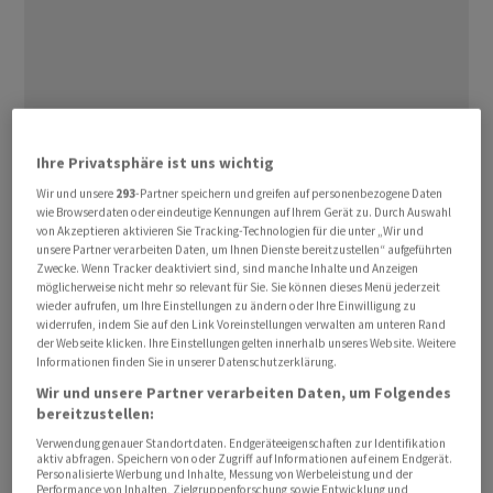
Der Sektor habe ‌hierfür ⁠bislang insgesamt 189 Millionen
Ihre Privatsphäre ist uns wichtig
Dollar ausgegeben, ergab eine am Dienstag
veröffentlichte Untersuchung der
Wir und unsere
293
-Partner speichern und greifen auf personenbezogene Daten
wie Browserdaten oder eindeutige Kennungen auf Ihrem Gerät zu. Durch Auswahl
⁠Verbraucherorganisation Public Citizen. Dies sei ein
von Akzeptieren aktivieren Sie Tracking-Technologien für die unter „Wir und
Drittel aller Zahlungen von Unternehmen und deutlich
unsere Partner verarbeiten Daten, um Ihnen Dienste bereitzustellen“ aufgeführten
Zwecke. Wenn Tracker deaktiviert sind, sind manche Inhalte und Anzeigen
mehr als in vorangegangenen ‌Wahlzyklen.
möglicherweise nicht mehr so relevant für Sie. Sie können dieses Menü jederzeit
wieder aufrufen, um Ihre Einstellungen zu ändern oder Ihre Einwilligung zu
widerrufen, indem Sie auf den Link Voreinstellungen verwalten am unteren Rand
Weitere 294 Millionen Dollar hätten grosse Technologie-
der Webseite klicken. Ihre Einstellungen gelten innerhalb unseres Website. Weitere
Konzerne, KI-Entwickler und ‌Anbieter von Online-
Informationen finden Sie in unserer Datenschutzerklärung.
Glücksspielen gespendet. Zu den ​grössten Geldgebern
Wir und unsere Partner verarbeiten Daten, um Folgendes
bereitzustellen:
zählten der Wagniskapitalgeber Andreessen Horowitz,
die Kryptobörse Coinbase und Ripple Labs, der
Verwendung genauer Standortdaten. Endgeräteeigenschaften zur Identifikation
aktiv abfragen. Speichern von oder Zugriff auf Informationen auf einem Endgerät.
Finanzdienstleister hinter der Kryptowährung Ripple.
Personalisierte Werbung und Inhalte, Messung von Werbeleistung und der
Performance von Inhalten, Zielgruppenforschung sowie Entwicklung und