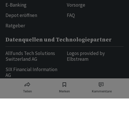
E-Banking
Vorsorge
Depot eröffnen
FAQ
Ratgeber
Datenquellen und Technologiepartner
Allfunds Tech Solutions
Logos provided by
Switzerland AG
Elbstream
SIX Financial Information
AG
Teilen
Merken
Kommentare
Ringier AG | Ringier Medien Schweiz
16
weitere Publikationen