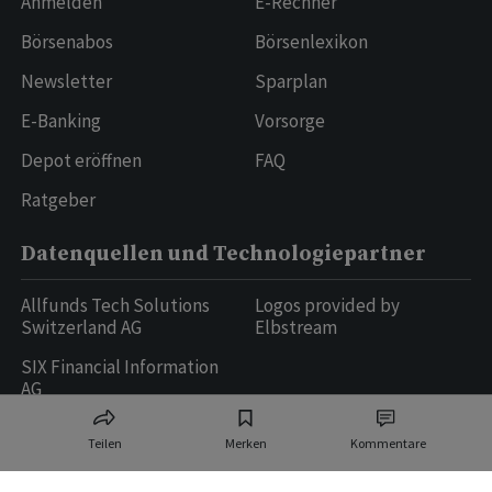
Anmelden
E-Rechner
Börsenabos
Börsenlexikon
Newsletter
Sparplan
E-Banking
Vorsorge
Depot eröffnen
FAQ
Ratgeber
Datenquellen und Technologiepartner
Allfunds Tech Solutions
Logos provided by
Switzerland AG
Elbstream
SIX Financial Information
AG
Teilen
Merken
Kommentare
Ringier AG | Ringier Medien Schweiz