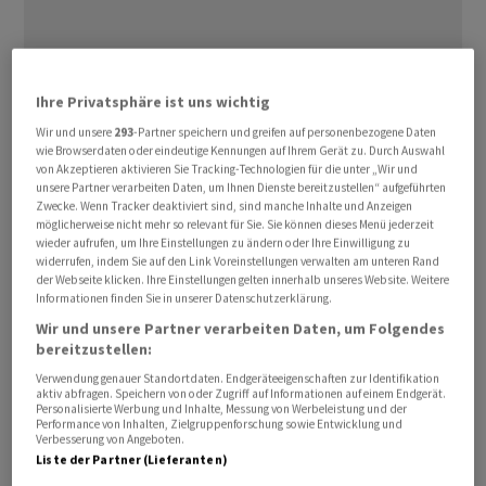
Ihre Privatsphäre ist uns wichtig
Wir und unsere
293
-Partner speichern und greifen auf personenbezogene Daten
US-Finanzminister Scott Bessent bringt einen
wie Browserdaten oder eindeutige Kennungen auf Ihrem Gerät zu. Durch Auswahl
Geleitschutz für Schiffe durch die Strasse von Hormus
von Akzeptieren aktivieren Sie Tracking-Technologien für die unter „Wir und
unsere Partner verarbeiten Daten, um Ihnen Dienste bereitzustellen“ aufgeführten
unter Beteiligung von Verbündeten ins Spiel. «Ich
Zwecke. Wenn Tracker deaktiviert sind, sind manche Inhalte und Anzeigen
glaube, dass die US-Marine - vielleicht gemeinsam mit
möglicherweise nicht mehr so relevant für Sie. Sie können dieses Menü jederzeit
wieder aufrufen, um Ihre Einstellungen zu ändern oder Ihre Einwilligung zu
einer internationalen Koalition - Schiffe eskortieren
widerrufen, indem Sie auf den Link Voreinstellungen verwalten am unteren Rand
wird, sobald es militärisch möglich ist», sagt Bessent
der Webseite klicken. Ihre Einstellungen gelten innerhalb unseres Website. Weitere
Informationen finden Sie in unserer Datenschutzerklärung.
dem Sender
Sky
News.
Wir und unsere Partner verarbeiten Daten, um Folgendes
bereitzustellen:
Voraussetzung dazu sei, so Bessent weiter, dass der
Verwendung genauer Standortdaten. Endgeräteeigenschaften zur Identifikation
Luftraum vollständig kontrolliert werde und der Iran
aktiv abfragen. Speichern von oder Zugriff auf Informationen auf einem Endgerät.
Personalisierte Werbung und Inhalte, Messung von Werbeleistung und der
nicht mehr in der Lage sei, sein Raketenarsenal wieder
Performance von Inhalten, Zielgruppenforschung sowie Entwicklung und
aufzubauen.
Verbesserung von Angeboten.
Liste der Partner (Lieferanten)