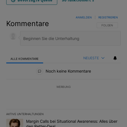
Bevorzugte Quelle
So funktioniert's
ANMELDEN
|
REGISTRIEREN
Kommentare
FOLGE DIESER U
FOLGEN
NEUESTE
ALLE KOMMENTARE
Alle Kommentare
Noch keine Kommentare
WERBUNG
AKTIVE UNTERHALTUNGEN
Das Folgende ist eine Liste der am meisten kommentierten Artikel
Ein Trendartikel mit dem Titel "Margin Calls bei Situational Awar
Margin Calls bei Situational Awareness: Alles über
den Retter-Deal