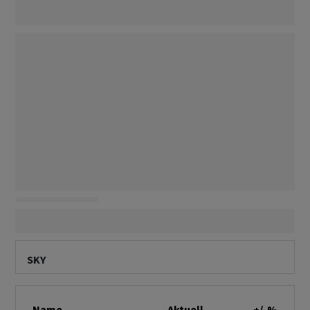
SKY
Name
Aktuell
+/-%