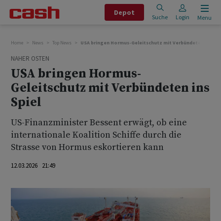
Depot
Suche
Login
Menu
Home
News
Top News
USA bringen Hormus-Geleitschutz mit Verbündeten ins Spi
NAHER OSTEN
USA bringen Hormus-
Geleitschutz mit Verbündeten ins
Spiel
US-Finanzminister Bessent erwägt, ob eine
internationale Koalition Schiffe durch die
Strasse von Hormus eskortieren kann
12.03.2026 21:49