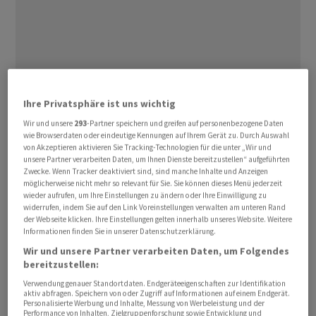
Ihre Privatsphäre ist uns wichtig
«Unsere Reaktion hat heute begonnen. Sie wird
Wir und unsere
293
-Partner speichern und greifen auf personenbezogene Daten
fortgesetzt zu den Zeiten und an den Orten, die wir für
wie Browserdaten oder eindeutige Kennungen auf Ihrem Gerät zu. Durch Auswahl
von Akzeptieren aktivieren Sie Tracking-Technologien für die unter „Wir und
richtig halten», teilte US-Präsident Joe Biden am
unsere Partner verarbeiten Daten, um Ihnen Dienste bereitzustellen“ aufgeführten
Freitag (Ortszeit) in einer Erklärung mit. Auch der
Zwecke. Wenn Tracker deaktiviert sind, sind manche Inhalte und Anzeigen
Sprecher des Nationalen Sicherheitsrates im Weissen
möglicherweise nicht mehr so relevant für Sie. Sie können dieses Menü jederzeit
wieder aufrufen, um Ihre Einstellungen zu ändern oder Ihre Einwilligung zu
Haus, John Kirby, erklärte: «Es wird weitere Angriffe von
widerrufen, indem Sie auf den Link Voreinstellungen verwalten am unteren Rand
uns geben.» Man habe die irakische Regierung vorab
der Webseite klicken. Ihre Einstellungen gelten innerhalb unseres Website. Weitere
Informationen finden Sie in unserer Datenschutzerklärung.
darüber informiert, dass es einen Gegenschlag der USA
Wir und unsere Partner verarbeiten Daten, um Folgendes
geben werde. Die bisherigen Angriffe bezeichnete er als
bereitzustellen:
erfolgreich, weitere Details nannte er nicht. Mit dem
Verwendung genauer Standortdaten. Endgeräteeigenschaften zur Identifikation
Iran habe man seit dem Angriff auf die amerikanischen
aktiv abfragen. Speichern von oder Zugriff auf Informationen auf einem Endgerät.
Personalisierte Werbung und Inhalte, Messung von Werbeleistung und der
Soldaten keinen Kontakt gehabt, sagte Kirby und fügte
Performance von Inhalten, Zielgruppenforschung sowie Entwicklung und