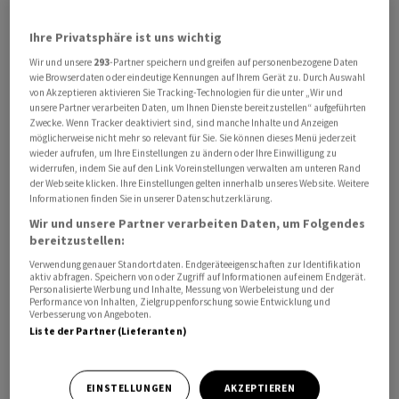
Ihre Privatsphäre ist uns wichtig
Wir und unsere
293
-Partner speichern und greifen auf personenbezogene Daten
wie Browserdaten oder eindeutige Kennungen auf Ihrem Gerät zu. Durch Auswahl
von Akzeptieren aktivieren Sie Tracking-Technologien für die unter „Wir und
unsere Partner verarbeiten Daten, um Ihnen Dienste bereitzustellen“ aufgeführten
Zwecke. Wenn Tracker deaktiviert sind, sind manche Inhalte und Anzeigen
möglicherweise nicht mehr so relevant für Sie. Sie können dieses Menü jederzeit
Das Treffen sei für den kommenden Montag geplant,
wieder aufrufen, um Ihre Einstellungen zu ändern oder Ihre Einwilligung zu
bestätigte der Verband Suissenégoce am
widerrufen, indem Sie auf den Link Voreinstellungen verwalten am unteren Rand
Mittwochabend der Nachrichtenagentur Keystone-SDA.
der Webseite klicken. Ihre Einstellungen gelten innerhalb unseres Website. Weitere
Informationen finden Sie in unserer Datenschutzerklärung.
Über die Gespräche hatte zuerst die "Neue Zürcher
Wir und unsere Partner verarbeiten Daten, um Folgendes
Zeitung" berichtet.
bereitzustellen:
Verwendung genauer Standortdaten. Endgeräteeigenschaften zur Identifikation
Es werde eine allgemeine Diskussion zur
aktiv abfragen. Speichern von oder Zugriff auf Informationen auf einem Endgerät.
Personalisierte Werbung und Inhalte, Messung von Werbeleistung und der
Energieversorgung Europas geben, insbesondere in den
Performance von Inhalten, Zielgruppenforschung sowie Entwicklung und
Verbesserung von Angeboten.
nächsten 18 Monaten, schrieb Suissenégoce. Zudem
Liste der Partner (Lieferanten)
werde es um die Auswirkungen von Sanktionen auf die
weltweite Energieversorgung gehen.
EINSTELLUNGEN
AKZEPTIEREN