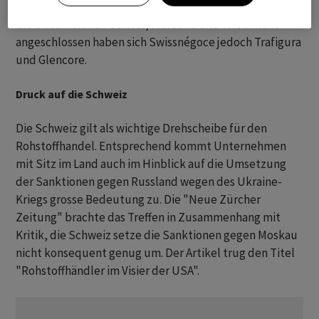
Der Verband vertritt mehr als 190 Mitglieder, darunter
die Unternehmen Gunvor, Mercuria und Vitol. Nicht
angeschlossen haben sich Swissnégoce jedoch Trafigura
und Glencore.
Druck auf die Schweiz
Die Schweiz gilt als wichtige Drehscheibe für den
Rohstoffhandel. Entsprechend kommt Unternehmen
mit Sitz im Land auch im Hinblick auf die Umsetzung
der Sanktionen gegen Russland wegen des Ukraine-
Kriegs grosse Bedeutung zu. Die "Neue Zürcher
Zeitung" brachte das Treffen in Zusammenhang mit
Kritik, die Schweiz setze die Sanktionen gegen Moskau
nicht konsequent genug um. Der Artikel trug den Titel
"Rohstoffhändler im Visier der USA".