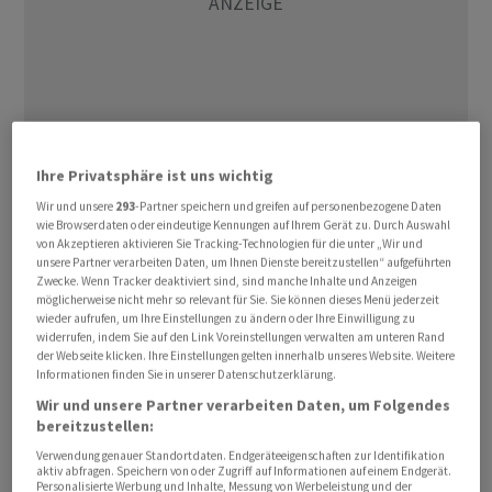
Ihre Privatsphäre ist uns wichtig
Beide Seiten einigten sich auf eine 90-tägige Pause in
Wir und unsere
293
-Partner speichern und greifen auf personenbezogene Daten
wie Browserdaten oder eindeutige Kennungen auf Ihrem Gerät zu. Durch Auswahl
dem Streit sowie deutlich niedrigere Zollsätze. US-
von Akzeptieren aktivieren Sie Tracking-Technologien für die unter „Wir und
Finanzminister Scott Bessent sagte Journalisten am
unsere Partner verarbeiten Daten, um Ihnen Dienste bereitzustellen“ aufgeführten
Zwecke. Wenn Tracker deaktiviert sind, sind manche Inhalte und Anzeigen
Montag in Genf, nach Verhandlungen mit China würden
möglicherweise nicht mehr so relevant für Sie. Sie können dieses Menü jederzeit
die gegenseitigen Zölle um mehr als 100 Prozentpunkte
wieder aufrufen, um Ihre Einstellungen zu ändern oder Ihre Einwilligung zu
widerrufen, indem Sie auf den Link Voreinstellungen verwalten am unteren Rand
auf zehn Prozent gesenkt. Beide Seiten hätten die
der Webseite klicken. Ihre Einstellungen gelten innerhalb unseres Website. Weitere
Interessen ihrer Länder gut vertreten. «Wir haben beide
Informationen finden Sie in unserer Datenschutzerklärung.
ein Interesse an einem ausgewogenen Handel, die USA
Wir und unsere Partner verarbeiten Daten, um Folgendes
werden sich weiter in diese Richtung bewegen.»
bereitzustellen:
Verwendung genauer Standortdaten. Endgeräteeigenschaften zur Identifikation
aktiv abfragen. Speichern von oder Zugriff auf Informationen auf einem Endgerät.
Bessent äusserte sich zusammen mit dem US-
Personalisierte Werbung und Inhalte, Messung von Werbeleistung und der