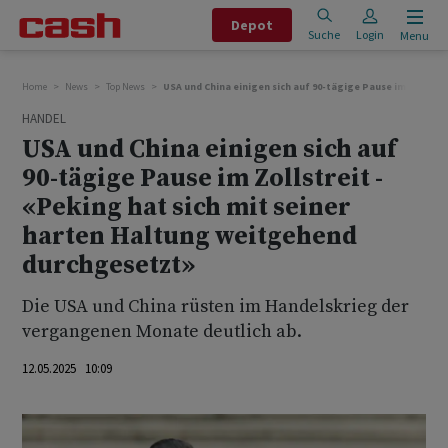
Depot
Suche
Login
Menu
Home
News
Top News
USA und China einigen sich auf 90-tägige Pause im Zollstr
HANDEL
USA und China einigen sich auf
90-tägige Pause im Zollstreit -
«Peking hat sich mit seiner
harten Haltung weitgehend
durchgesetzt»
Die USA und China rüsten im Handelskrieg der
vergangenen Monate deutlich ab.
12.05.2025 10:09