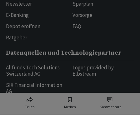
Newsletter
Sparplan
E-Banking
Vorsorge
Depot eröffnen
FAQ
Ratgeber
Datenquellen und Technologiepartner
Allfunds Tech Solutions
Logos provided by
Switzerland AG
Elbstream
SIX Financial Information
AG
Teilen
Merken
Kommentare
Ringier AG | Ringier Medien Schweiz
16
weitere Publikationen