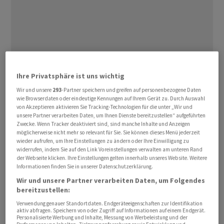
Ihre Privatsphäre ist uns wichtig
⁠Beide Staaten sowie der Vermittler Pakistan meldeten
am Samstag Fortschritte bei den Gesprächen zur
Wir und unsere
293
-Partner speichern und greifen auf personenbezogene Daten
wie Browserdaten oder eindeutige Kennungen auf Ihrem Gerät zu. Durch Auswahl
Beendigung ⁠des Konflikts. US-Aussenminister Marco
von Akzeptieren aktivieren Sie Tracking-Technologien für die unter „Wir und
Rubio sagte bei einem Besuch in Neu-Delhi, es werde
unsere Partner verarbeiten Daten, um Ihnen Dienste bereitzustellen“ aufgeführten
Zwecke. Wenn Tracker deaktiviert sind, sind manche Inhalte und Anzeigen
weiterhin an einer Lösung ‌gearbeitet. Möglicherweise
möglicherweise nicht mehr so relevant für Sie. Sie können dieses Menü jederzeit
werde sich die US-Regierung bereits in den
wieder aufrufen, um Ihre Einstellungen zu ändern oder Ihre Einwilligung zu
widerrufen, indem Sie auf den Link Voreinstellungen verwalten am unteren Rand
kommenden ‌Tagen dazu äussern.
der Webseite klicken. Ihre Einstellungen gelten innerhalb unseres Website. Weitere
Informationen finden Sie in unserer Datenschutzerklärung.
Auch der Sprecher ​des iranischen Aussenministeriums,
Wir und unsere Partner verarbeiten Daten, um Folgendes
bereitzustellen:
Esmail Baghaei, sprach von einer Annäherung. Es gebe
jedoch noch offene Punkte, die in den nächsten drei
Verwendung genauer Standortdaten. Endgeräteeigenschaften zur Identifikation
aktiv abfragen. Speichern von oder Zugriff auf Informationen auf einem Endgerät.
oder vier Tagen über Vermittler geklärt werden
Personalisierte Werbung und Inhalte, Messung von Werbeleistung und der