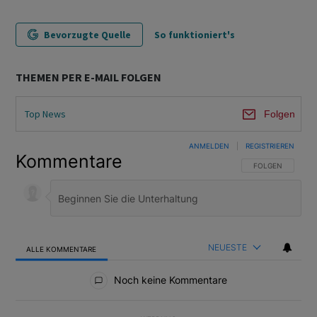
Bevorzugte Quelle
So funktioniert's
THEMEN PER E-MAIL FOLGEN
Top News
Folgen
ANMELDEN
|
REGISTRIEREN
Kommentare
FOLGE DIESER U
FOLGEN
NEUESTE
ALLE KOMMENTARE
Alle Kommentare
Noch keine Kommentare