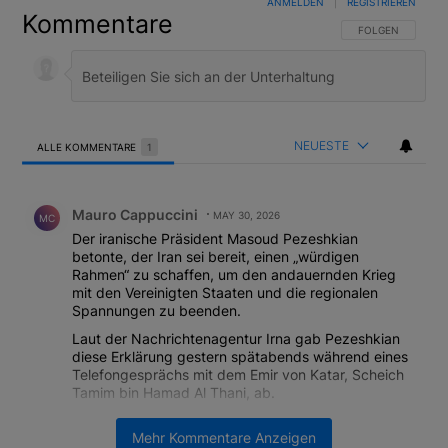
ANMELDEN
|
REGISTRIEREN
Kommentare
FOLGE DIESER U
FOLGEN
NEUESTE
ALLE KOMMENTARE
1
Alle Kommentare
Kommentar von Mauro Cappuccini.
Mauro Cappuccini
MAY 30, 2026
MC
Der iranische Präsident Masoud Pezeshkian
betonte, der Iran sei bereit, einen „würdigen
Rahmen“ zu schaffen, um den andauernden Krieg
mit den Vereinigten Staaten und die regionalen
Spannungen zu beenden.
Laut der Nachrichtenagentur Irna gab Pezeshkian
diese Erklärung gestern spätabends während eines
Telefongesprächs mit dem Emir von Katar, Scheich
Tamim bin Hamad Al Thani, ab.
„Teheran hat sein Engagement für den Dialog stets
Mehr Kommentare Anzeigen
unter Beweis gestellt“, erklärte Pezeshkian und