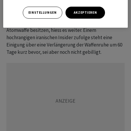
Weissen ​Hauses mit.
EINSTELLUNGEN
AKZEPTIEREN
Trump ⁠werde nur einem Abkommen zustimmen, ​das
gut für ⁠Amerika sei. Der Iran dürfe niemals eine
‌Atomwaffe besitzen, hiess es weiter. Einem
hochrangigen iranischen Insider zufolge steht eine
Einigung über eine Verlängerung ‌der Waffenruhe um 60
Tage kurz ​bevor, sei aber noch nicht gebilligt.