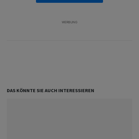
forderte die andere Seite auf, „dies zu erwidern,
indem sie echten politischen Willen zeigt und
internationale Verpflichtungen einhält“.
(Ansa)
WERBUNG
ANTWORT
0
0
TEILEN
MELDUNG
DAS KÖNNTE SIE AUCH INTERESSIEREN
Unterstützt von