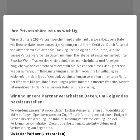
Ihre Privatsphäre ist uns wichtig
Die USA sind nach den Worten von
Wir und unsere
293
-Partner speichern und greifen auf personenbezogene Daten
Verteidigungsminister Pete ‌Hegseth bereit, die Angriffe
wie Browserdaten oder eindeutige Kennungen auf Ihrem Gerät zu. Durch Auswahl
auf ‌den Iran wieder aufzunehmen, ​sollte keine Einigung
von Akzeptieren aktivieren Sie Tracking-Technologien für die unter „Wir und
im Atomstreit erzielt werden.
unsere Partner verarbeiten Daten, um Ihnen Dienste bereitzustellen“ aufgeführten
Zwecke. Wenn Tracker deaktiviert sind, sind manche Inhalte und Anzeigen
möglicherweise nicht mehr so relevant für Sie. Sie können dieses Menü jederzeit
«Wir sind mehr als fähig, wenn nötig, wieder
wieder aufrufen, um Ihre Einstellungen zu ändern oder Ihre Einwilligung zu
widerrufen, indem Sie auf den Link Voreinstellungen verwalten am unteren Rand
anzugreifen», sagt Hegseth in Singapur. Die USA hätten
der Webseite klicken. Ihre Einstellungen gelten innerhalb unseres Website. Weitere
‌genug Waffen in den Lagern, sowohl vor Ort als auch
Informationen finden Sie in unserer Datenschutzerklärung.
weltweit. «Wir sind also in einer ​sehr guten Position.»
Wir und unsere Partner verarbeiten Daten, um Folgendes
bereitzustellen:
Zuvor hatte US-Präsident ​Donald Trump nach ​einem
Verwendung genauer Standortdaten. Endgeräteeigenschaften zur Identifikation
aktiv abfragen. Speichern von oder Zugriff auf Informationen auf einem Endgerät.
rund zweistündigen Treffen im Weissen Haus noch keine
Personalisierte Werbung und Inhalte, Messung von Werbeleistung und der
Performance von Inhalten, Zielgruppenforschung sowie Entwicklung und
‌Entscheidung über eine Verlängerung der Waffenruhe
Verbesserung von Angeboten.
mit dem Iran getroffen. Das teilt ein Vertreter des ​
Liste der Partner (Lieferanten)