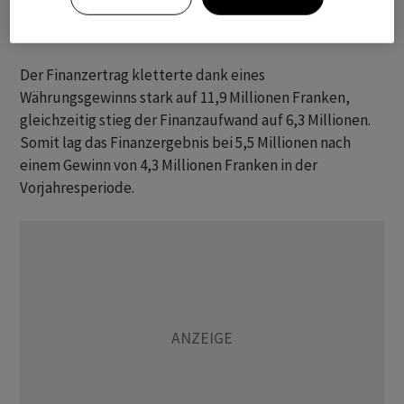
Millionen. Damit lag der operative Gewinn (EBITDA) mit
3,0 Millionen unter dem Vorjahreswert von 3,3 Millionen.
Der Finanzertrag kletterte dank eines
Währungsgewinns stark auf 11,9 Millionen Franken,
gleichzeitig stieg der Finanzaufwand auf 6,3 Millionen.
Somit lag das Finanzergebnis bei 5,5 Millionen nach
einem Gewinn von 4,3 Millionen Franken in der
Vorjahresperiode.