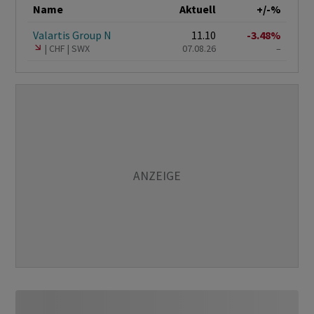
Name
Aktuell
+/-%
Valartis Group N
11.10
-3.48%
CHF
SWX
07.08.26
–