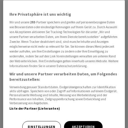
Ihre Privatsphäre ist uns wichtig
Wir und unsere
293
-Partner speichern und greifen auf personenbezogene Daten
wie Browserdaten oder eindeutige Kennungen auf Ihrem Gerät zu. Durch Auswahl
Konkret verbuchte
Valartis
einen Nettogewinn von 8,6
von Akzeptieren aktivieren Sie Tracking-Technologien für die unter „Wir und
unsere Partner verarbeiten Daten, um Ihnen Dienste bereitzustellen“ aufgeführten
Millionen Franken und lag damit quasi exakt auf dem
Zwecke. Wenn Tracker deaktiviert sind, sind manche Inhalte und Anzeigen
Vorjahreswert, wie
Valartis
am Dienstag mitteilte.
möglicherweise nicht mehr so relevant für Sie. Sie können dieses Menü jederzeit
wieder aufrufen, um Ihre Einstellungen zu ändern oder Ihre Einwilligung zu
widerrufen, indem Sie auf den Link Voreinstellungen verwalten am unteren Rand
Das Nettoergebnis sei insbesondere von günstigen
der Webseite klicken. Ihre Einstellungen gelten innerhalb unseres Website. Weitere
Wechselkurseffekten sowie der Liquidation eines
Informationen finden Sie in unserer Datenschutzerklärung.
Konzernunternehmens beeinflusst worden. Diese
Wir und unsere Partner verarbeiten Daten, um Folgendes
bereitzustellen:
positiven Effekte seien hingegen durch einen
geringeren Beitrag der assoziierten Unternehmen im
Verwendung genauer Standortdaten. Endgeräteeigenschaften zur Identifikation
aktiv abfragen. Speichern von oder Zugriff auf Informationen auf einem Endgerät.
Vorjahresvergleich ausgeglichen worden.
Personalisierte Werbung und Inhalte, Messung von Werbeleistung und der
Performance von Inhalten, Zielgruppenforschung sowie Entwicklung und
Verbesserung von Angeboten.
Auch der Betriebsertrag blieb mit 7,1 Millionen Franken
Liste der Partner (Lieferanten)
auf dem Niveau des ersten Halbjahres 2024. Gleichzeitig
stieg der Geschäftsaufwand um 5 Prozent auf 4,1
EINSTELLUNGEN
AKZEPTIEREN