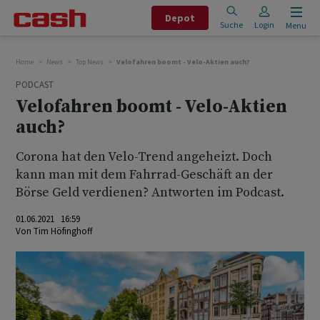
Depot
Suche
Login
Menu
Home
News
Top News
Velofahren boomt - Velo-Aktien auch?
PODCAST
Velofahren boomt - Velo-Aktien
auch?
Corona hat den Velo-Trend angeheizt. Doch
kann man mit dem Fahrrad-Geschäft an der
Börse Geld verdienen? Antworten im Podcast.
01.06.2021 16:59
Von
Tim Höfinghoff