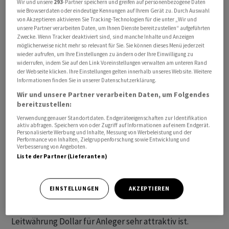
Wir und unsere
293
-Partner speichern und greifen auf personenbezogene Daten
wie Browserdaten oder eindeutige Kennungen auf Ihrem Gerät zu. Durch Auswahl
von Akzeptieren aktivieren Sie Tracking-Technologien für die unter „Wir und
unsere Partner verarbeiten Daten, um Ihnen Dienste bereitzustellen“ aufgeführten
Zwecke. Wenn Tracker deaktiviert sind, sind manche Inhalte und Anzeigen
Die Importe überstiegen die Exporte im Gesamtjahr um
möglicherweise nicht mehr so relevant für Sie. Sie können dieses Menü jederzeit
wieder aufrufen, um Ihre Einstellungen zu ändern oder Ihre Einwilligung zu
773,43 Milliarden Dollar, wie das Handelsministerium am
widerrufen, indem Sie auf den Link Voreinstellungen verwalten am unteren Rand
Mittwoch mitteilte. Im noch stärker von der Corona-
der Webseite klicken. Ihre Einstellungen gelten innerhalb unseres Website. Weitere
Krise geprägten Jahr 2022 war die Lücke zwischen Ein-
Informationen finden Sie in unserer Datenschutzerklärung.
und Ausfuhren mit 951,19 Milliarden Dollar auf einen
Wir und unsere Partner verarbeiten Daten, um Folgendes
bereitzustellen:
Rekordwert gestiegen.
Verwendung genauer Standortdaten. Endgeräteeigenschaften zur Identifikation
aktiv abfragen. Speichern von oder Zugriff auf Informationen auf einem Endgerät.
Das trotz des Rückgangs noch immer ausgeprägte
Personalisierte Werbung und Inhalte, Messung von Werbeleistung und der
Performance von Inhalten, Zielgruppenforschung sowie Entwicklung und
Handelsdefizit gilt als Beleg dafür, dass die USA
Verbesserung von Angeboten.
volkswirtschaftlich über ihre Verhältnisse leben - also
Liste der Partner (Lieferanten)
deutlich mehr konsumieren als produzieren. Diese
Lücke füllen in der Regel ausländische Kapitalimporte,
EINSTELLUNGEN
AKZEPTIEREN
da der Standort USA mit der für den globalen Handel
und internationalen Zahlungsverkehr wichtigen
Leitwährung Dollar für Anleger sehr attraktiv ist.