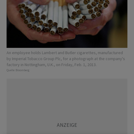
An employee holds Lambert and Butler cigarettes, manufactured
by Imperial Tobacco Group Plc, for a photograph at the company's
factory in Nottingham, U.K., on Friday, Feb. 1, 2013.
Quelle:
Bloomberg