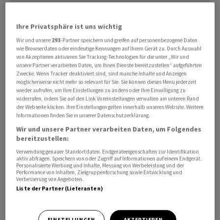
Ihre Privatsphäre ist uns wichtig
Wir und unsere
293
-Partner speichern und greifen auf personenbezogene Daten
wie Browserdaten oder eindeutige Kennungen auf Ihrem Gerät zu. Durch Auswahl
von Akzeptieren aktivieren Sie Tracking-Technologien für die unter „Wir und
unsere Partner verarbeiten Daten, um Ihnen Dienste bereitzustellen“ aufgeführten
Weil immer weniger Amerikaner zu herkömmlichen
Zwecke. Wenn Tracker deaktiviert sind, sind manche Inhalte und Anzeigen
möglicherweise nicht mehr so relevant für Sie. Sie können dieses Menü jederzeit
Zigaretten greifen, musste BAT den Wert seines
wieder aufrufen, um Ihre Einstellungen zu ändern oder Ihre Einwilligung zu
traditionellen Geschäfts in den USA um gut 27 Milliarden
widerrufen, indem Sie auf den Link Voreinstellungen verwalten am unteren Rand
der Webseite klicken. Ihre Einstellungen gelten innerhalb unseres Website. Weitere
Pfund abschreiben, wie der Konzern am Donnerstag
Informationen finden Sie in unserer Datenschutzerklärung.
mitteilte. Das drückte den Hersteller von Dunhill und
Wir und unsere Partner verarbeiten Daten, um Folgendes
Lucky Strike im vergangenen Jahr tief in die roten
bereitzustellen:
Zahlen: Vor Steuern lag das Minus bei 17 Milliarden
Verwendung genauer Standortdaten. Endgeräteeigenschaften zur Identifikation
aktiv abfragen. Speichern von oder Zugriff auf Informationen auf einem Endgerät.
Pfund nach einem Gewinn von 9,3 Milliarden im Vorjahr.
Personalisierte Werbung und Inhalte, Messung von Werbeleistung und der
Performance von Inhalten, Zielgruppenforschung sowie Entwicklung und
Verbesserung von Angeboten.
Konzernchef Tadeu Marroco erklärte, in den USA weiter
Liste der Partner (Lieferanten)
in den Ausbau seiner Geschäfte mit Zigaretten-
Alternativen zu investieren. Die Ausgaben dafür würden
EINSTELLUNGEN
AKZEPTIEREN