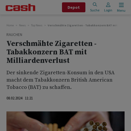
Depot
Suche
Login
Menu
Home
News
Top News
Verschmähte Zigaretten - Tabakkonzern BAT mit Milliarde
RAUCHEN
Verschmähte Zigaretten -
Tabakkonzern BAT mit
Milliardenverlust
Der sinkende Zigaretten-Konsum in den USA
macht dem Tabakkonzern British American
Tobacco (BAT) zu schaffen.
08.02.2024 11:21