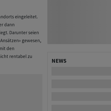
ndorts eingeleitet.
er dann
legt. Darunter seien
n Ansätzen» gewesen,
 mit den
icht rentabel zu
NEWS