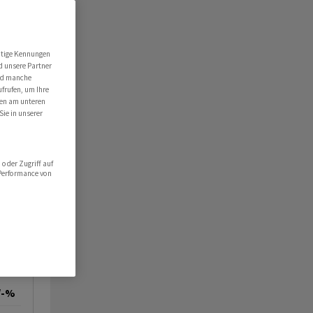
utige Kennungen
d unsere Partner
ind manche
ufrufen, um Ihre
ten am unteren
Sie in unserer
oder Zugriff auf
 Performance von
/-%