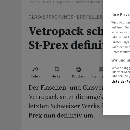
Home
News
Top News
Vetropack schliesst Werk in St-P
Ihre Priv
GLASVERPACKUNGSHERSTELLER
Wir und unse
Vetropack schliess
auf Ihrem Ger
verarbeiten D
Inhalte und A
St-Prex definitiv
Einstellungen
Rand der Webs
Datenschutze
Wir und u
Verwendung ge
Informationen
Teilen
Merken
Drucken
Kommentare
Inhalten, Zi
Liste der P
Der Flaschen- und Glasverpackungs
Vetropack setzt die angekündigte 
letzten Schweizer Werks im waadtl
Prex nun definitiv um.