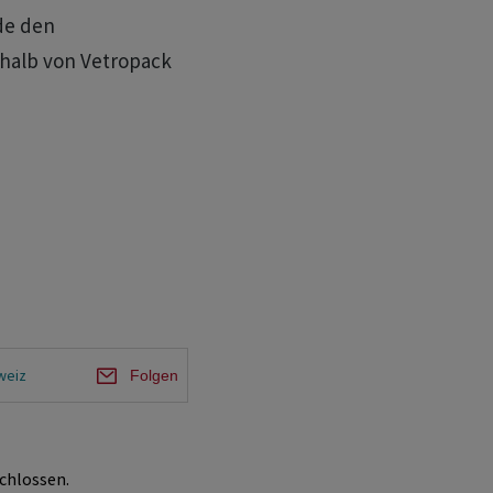
de den
halb von Vetropack
weiz
Folgen
chlossen.