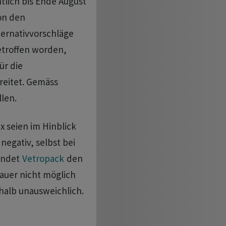
htlich bis Ende August
on den
ternativvorschläge
etroffen worden,
ür die
reitet. Gemäss
len.
x seien im Hinblick
 negativ, selbst bei
ündet
Vetropack
den
Dauer nicht möglich
halb unausweichlich.