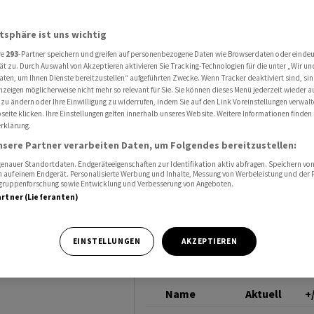
rex definitiv
VETROPACK
atsphäre ist uns wichtig
re
293
-Partner speichern und greifen auf personenbezogene Daten wie Browserdaten oder einde
t Werk in
ät zu. Durch Auswahl von Akzeptieren aktivieren Sie Tracking-Technologien für die unter „Wir un
aten, um Ihnen Dienste bereitzustellen“ aufgeführten Zwecke. Wenn Tracker deaktiviert sind, s
nzeigen möglicherweise nicht mehr so relevant für Sie. Sie können dieses Menü jederzeit wieder a
 zu ändern oder Ihre Einwilligung zu widerrufen, indem Sie auf den Link Voreinstellungen verwal
eite klicken. Ihre Einstellungen gelten innerhalb unseres Website. Weitere Informationen finden 
rklärung.
nsere Partner verarbeiten Daten, um Folgendes bereitzustellen:
nauer Standortdaten. Endgeräteeigenschaften zur Identifikation aktiv abfragen. Speichern von 
 auf einem Endgerät. Personalisierte Werbung und Inhalte, Messung von Werbeleistung und der
elgruppenforschung sowie Entwicklung und Verbesserung von Angeboten.
artner (Lieferanten)
hersteller
Schliessung des
EINSTELLUNGEN
AKZEPTIEREN
ändischen St.
Name
Aktuell
+