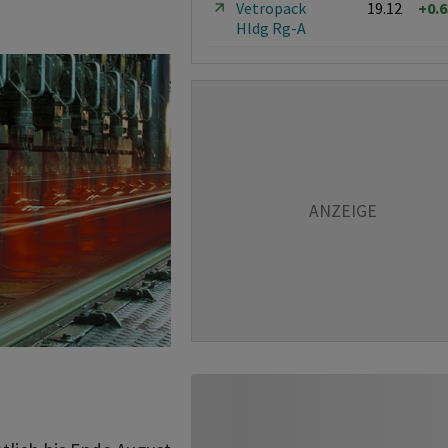
Vetropack
19.12
+0.
Hldg Rg-A