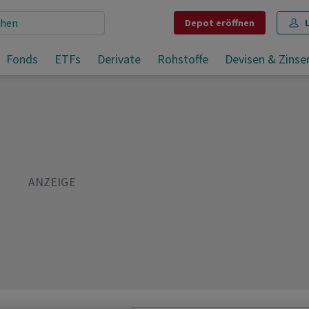
Depot
eröffnen
iv
Fonds
ETFs
Derivate
Rohstoffe
Devisen & Zinse
Teilen
Merken
Drucken
Kommentare