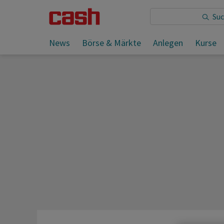
Sie lesen:
Vetropack schliesst Werk in St-Prex definit
News
Börse & Märkte
Anlegen
Kurse