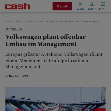
Depot
Suche
Login
Menu
Home
News
Top News
Volkswagen plant offenbar Umbau im Management
AUTOBAUER
Volkswagen plant offenbar
Umbau im Management
Europas grösster Autobauer Volkswagen räumt
einem Medienbericht ‌zufolge ⁠in seinem
Management auf.
02.07.2026 17:19