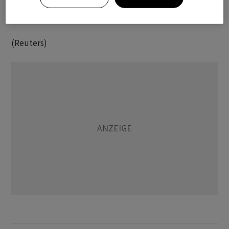
‌Kippe, weitere zehntausende Arbeitsplätze könnten
wegfallen.
(Reuters)