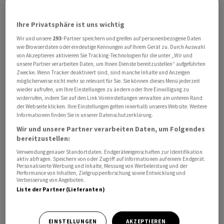
Ihre Privatsphäre ist uns wichtig
Wir und unsere
293
-Partner speichern und greifen auf personenbezogene Daten
Das Bonussystem bei
Volkswagen
⁠solle so verändert
wie Browserdaten oder eindeutige Kennungen auf Ihrem Gerät zu. Durch Auswahl
werden, dass mehr Leistungsanreize ‌gesetzt würden,
von Akzeptieren aktivieren Sie Tracking-Technologien für die unter „Wir und
unsere Partner verarbeiten Daten, um Ihnen Dienste bereitzustellen“ aufgeführten
berichtete «Bild» ‌am Donnerstag. So ​solle die
Zwecke. Wenn Tracker deaktiviert sind, sind manche Inhalte und Anzeigen
Vergütung ab 2027 stärker an die individuelle Leistung
möglicherweise nicht mehr so relevant für Sie. Sie können dieses Menü jederzeit
wieder aufrufen, um Ihre Einstellungen zu ändern oder Ihre Einwilligung zu
gekoppelt werden, auch sollen Anreize für
widerrufen, indem Sie auf den Link Voreinstellungen verwalten am unteren Rand
Einsparungen ‌gesetzt werden. Zudem solle ein neues
der Webseite klicken. Ihre Einstellungen gelten innerhalb unseres Website. Weitere
Informationen finden Sie in unserer Datenschutzerklärung.
Bewertungssystem eingeführt werden. Ferner solle die ​
Zahl der Managementpositionen reduziert werden. ​
Wir und unsere Partner verarbeiten Daten, um Folgendes
bereitzustellen:
Statt weltweit ​21.500 Managementpositionen sollen es
Verwendung genauer Standortdaten. Endgeräteeigenschaften zur Identifikation
dann nur noch ‌16.000 sein.
aktiv abfragen. Speichern von oder Zugriff auf Informationen auf einem Endgerät.
Personalisierte Werbung und Inhalte, Messung von Werbeleistung und der
Performance von Inhalten, Zielgruppenforschung sowie Entwicklung und
Für kommende Woche ist bei
Volkswagen
eine
Verbesserung von Angeboten.
Liste der Partner (Lieferanten)
Aufsichtsratssitzung anberaumt, in ​der ​ein
weitreichendes Sparprogramm ⁠auf der Tagesordnung
steht. ​Die Produktion ⁠in vier Werken steht auf der
EINSTELLUNGEN
AKZEPTIEREN