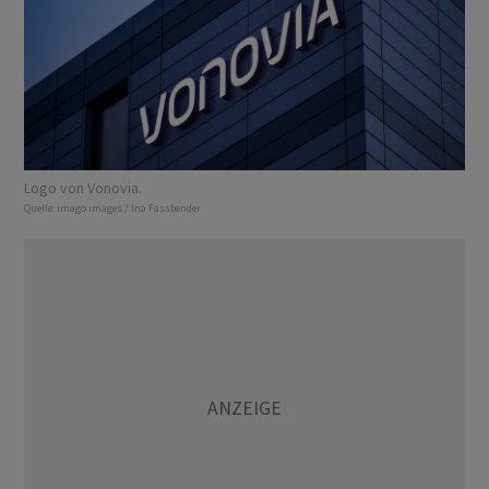
Logo von Vonovia.
Quelle:
imago images / Ina Fassbender