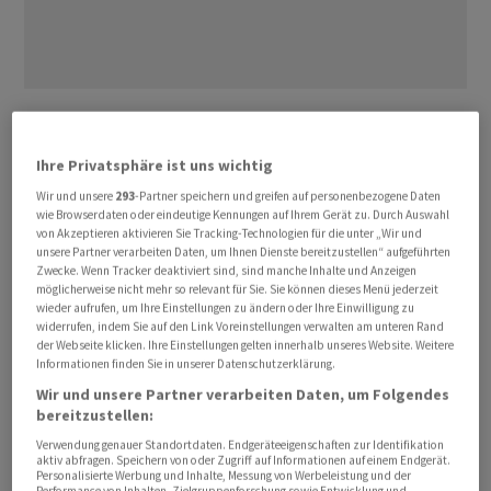
"Wir werden in diesem Jahr keinen Beginn von Neubau-
Projekten haben", sagte Entwicklungsvorstand Daniel
Ihre Privatsphäre ist uns wichtig
Riedl der "Westdeutschen Allgemeinen Zeitung" (WAZ,
Wir und unsere
293
-Partner speichern und greifen auf personenbezogene Daten
Dienstag). "Die Inflation und die Zinsen sind enorm
wie Browserdaten oder eindeutige Kennungen auf Ihrem Gerät zu. Durch Auswahl
gestiegen, und davor können wir nicht die Augen
von Akzeptieren aktivieren Sie Tracking-Technologien für die unter „Wir und
unsere Partner verarbeiten Daten, um Ihnen Dienste bereitzustellen“ aufgeführten
verschliessen." Man müsse daher abwarten, bis wieder
Zwecke. Wenn Tracker deaktiviert sind, sind manche Inhalte und Anzeigen
Kapital zu akzeptabler Verzinsung zur Verfügung stehe
möglicherweise nicht mehr so relevant für Sie. Sie können dieses Menü jederzeit
oder eine entsprechende Förderung Bauen ermögliche.
wieder aufrufen, um Ihre Einstellungen zu ändern oder Ihre Einwilligung zu
widerrufen, indem Sie auf den Link Voreinstellungen verwalten am unteren Rand
der Webseite klicken. Ihre Einstellungen gelten innerhalb unseres Website. Weitere
Das Bundesbauministerium kritisierte die Ankündigung.
Informationen finden Sie in unserer Datenschutzerklärung.
"Auch wenn wir turbulente Zeiten in der Bauwirtschaft
Wir und unsere Partner verarbeiten Daten, um Folgendes
bereitzustellen:
auf Grund der Zinswende haben:
Vonovia
kann sich als
grösstes Wohnungsunternehmen nicht aus der
Verwendung genauer Standortdaten. Endgeräteeigenschaften zur Identifikation
aktiv abfragen. Speichern von oder Zugriff auf Informationen auf einem Endgerät.
Verantwortung stehlen", sagte die Parlamentarische
Personalisierte Werbung und Inhalte, Messung von Werbeleistung und der