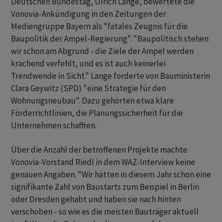
Deutschen Bundestag, Ulrich Lange, bewertete die
Vonovia-Ankündigung in den Zeitungen der
Mediengruppe Bayern als "fatales Zeugnis für die
Baupolitik der Ampel-Regierung". "Baupolitisch stehen
wir schon am Abgrund - die Ziele der Ampel werden
krachend verfehlt, und es ist auch keinerlei
Trendwende in Sicht." Lange forderte von Bauministerin
Clara Geywitz (SPD) "eine Strategie für den
Wohnungsneubau". Dazu gehörten etwa klare
Förderrichtlinien, die Planungssicherheit für die
Unternehmen schafften.
Über die Anzahl der betroffenen Projekte machte
Vonovia-Vorstand Riedl in dem WAZ-Interview keine
genauen Angaben. "Wir hätten in diesem Jahr schon eine
signifikante Zahl von Baustarts zum Beispiel in Berlin
oder Dresden gehabt und haben sie nach hinten
verschoben - so wie es die meisten Bauträger aktuell