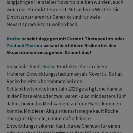
langjährigen Hersteller Novartis bleiben würden, auch
wenn das Produkt teurer ist. Mit anderen Worten: Die
Eintrittsbarrieren für Generika sind für viele
Novartisprodukte zuweilen hoch.
Roche
scheint dagegen mit Carmot Therapeutics oder
Zealand Pharma
wesentlich höhere Risiken bei den
Akquisitionen einzugehen. Stimmt das?
Im Schnitt kauft
Roche
Produkte eher in einem
früheren Entwicklungsstadium ein als Novartis. So hat
Roche bereits Übernahmen bei den
Schlankheitsmitteln im Jahr 2023 getätigt, die damals
in der Phase eins oder zwei waren - also mindestens fünf
Jahre, bevor das Medikament auf den Markt kommen
könnte. Mit dieser Akquisitionsstrategie kauft Roche
eher günstiger ein, nimmt dafür höhere
Entwicklungsrisiken in Kauf, da die Chancen für einen