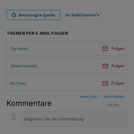
Bevorzugte Quelle
So funktioniert's
THEMEN PER E-MAIL FOLGEN
Top News
Folgen
Aktien Schweiz
Folgen
Im Fokus
Folgen
ANMELDEN
|
REGISTRIEREN
Kommentare
FOLGE DIESER U
FOLGEN