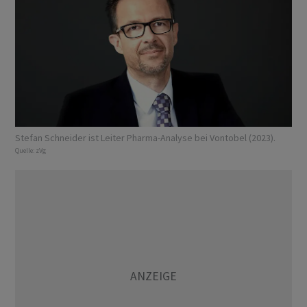
Stefan Schneider ist Leiter Pharma-Analyse bei Vontobel (2023).
Quelle:
zVg