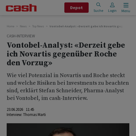
Depot
Suche
Login
Menu
Home
News
Top News
Vontobel-Analyst: «Derzeit gebe ich Novartis gegenüber 
CASH-INTERVIEW
Vontobel-Analyst: «Derzeit gebe
ich Novartis gegenüber Roche
den Vorzug»
Wie viel Potenzial in Novartis und Roche steckt
und welche Risiken bei Investments zu beachten
sind, erklärt Stefan Schneider, Pharma-Analyst
bei Vontobel, im cash-Interview.
23.06.2026 11:45
Interview:
Thomas Marti