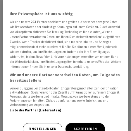
Bleiben wir bei Novartis. Die eingeschlagene
Ihre Privatsphäre ist uns wichtig
Übernahmestrategie scheint sich auszuzahlen.
Wir und unsere
293
-Partner speichern und greifen auf personenbezogene Daten
wie Browserdaten oder eindeutige Kennungen auf Ihrem Gerät zu. Durch Auswahl
Novartis folgt bei den Übernahmen fast immer dem
von Akzeptieren aktivieren Sie Tracking-Technologien für die unter „Wir und
gleichen Muster. Erstens wird meist eine ganze Firma
unsere Partner verarbeiten Daten, um Ihnen Dienste bereitzustellen“ aufgeführten
Zwecke. Wenn Tracker deaktiviert sind, sind manche Inhalte und Anzeigen
mit einem Produkt in der späten Entwicklungsphase
möglicherweise nicht mehr so relevant für Sie. Sie können dieses Menü jederzeit
akquiriert. Zweitens ist die zu erwerbende Firma mit
wieder aufrufen, um Ihre Einstellungen zu ändern oder Ihre Einwilligung zu
widerrufen, indem Sie auf den Link Voreinstellungen verwalten am unteren Rand
einer Technologie unterwegs, die zu dem Zeitpunkt
der Webseite klicken. Ihre Einstellungen gelten innerhalb unseres Website. Weitere
noch nicht auf dem breiten Markt ist - der Technologie
Informationen finden Sie in unserer Datenschutzerklärung.
aber der Kredit gegeben wird, dass diese bereit ist, um
Wir und unsere Partner verarbeiten Daten, um Folgendes
auf dem Markt ausgerollt zu werden. Das heisst, es ist
bereitzustellen:
noch kein Konkurrent gross in diesem Bereich tätig. Das
Verwendung genauer Standortdaten. Endgeräteeigenschaften zur Identifikation
aktiv abfragen. Speichern von oder Zugriff auf Informationen auf einem Endgerät.
dritte Kriterium ist eine zeitnahe Markteinführung des
Personalisierte Werbung und Inhalte, Messung von Werbeleistung und der
Performance von Inhalten, Zielgruppenforschung sowie Entwicklung und
akquirierten Produktes. Novartis setzt mit diesen
Verbesserung von Angeboten.
Produkten eher auf pharmazeutische
Liste der Partner (Lieferanten)
Spezialitätenprodukte, die auf mehreren kleineren
Indikationsgebiete ausgerollt werden können, und
EINSTELLUNGEN
AKZEPTIEREN