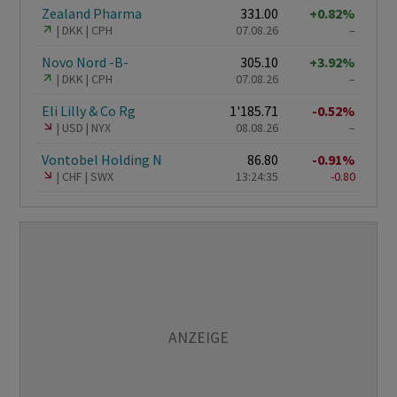
Zealand Pharma
331.00
+0.82%
DKK
CPH
07.08.26
–
Novo Nord -B-
305.10
+3.92%
DKK
CPH
07.08.26
–
Eli Lilly & Co Rg
1'185.71
-0.52%
USD
NYX
08.08.26
–
Vontobel Holding N
86.80
-0.91%
CHF
SWX
13:24:35
-0.80