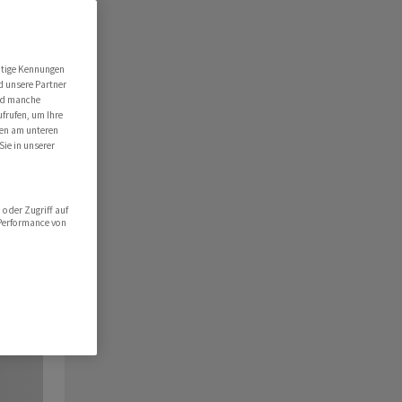
utige Kennungen
d unsere Partner
ind manche
ufrufen, um Ihre
ten am unteren
Sie in unserer
oder Zugriff auf
 Performance von