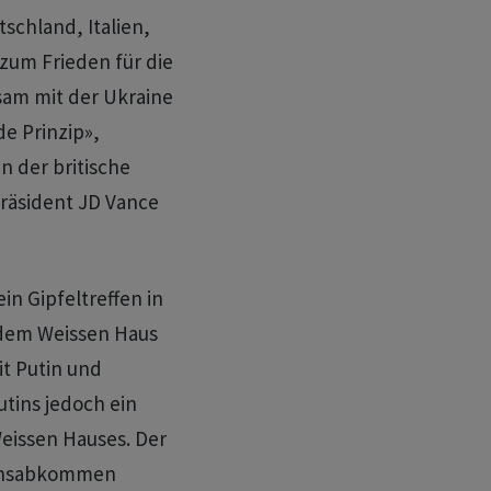
schland, Italien,
zum Frieden für die
am mit der Ukraine
e Prinzip»,
n der britische
räsident JD Vance
in Gipfeltreffen in
 dem Weissen Haus
it Putin und
tins jedoch ein
 Weissen Hauses. Der
edensabkommen