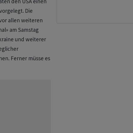
aaten den USA einen
vorgelegt. Die
vor allen weiteren
rnal» am Samstag
raine und weiterer
eglicher
hen. Ferner müsse es