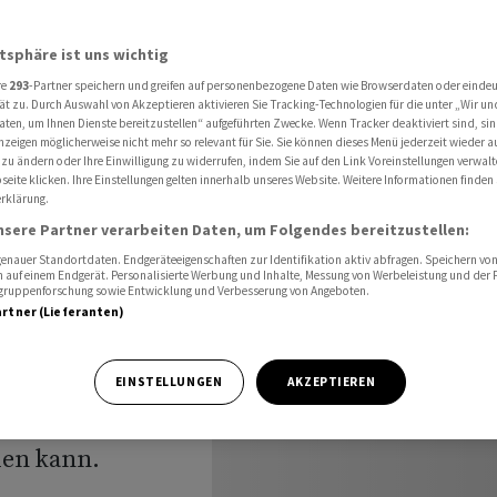
stellt Bedingungen für Frieden
atsphäre ist uns wichtig
re
293
-Partner speichern und greifen auf personenbezogene Daten wie Browserdaten oder einde
ipfel:
ät zu. Durch Auswahl von Akzeptieren aktivieren Sie Tracking-Technologien für die unter „Wir un
aten, um Ihnen Dienste bereitzustellen“ aufgeführten Zwecke. Wenn Tracker deaktiviert sind, s
nzeigen möglicherweise nicht mehr so relevant für Sie. Sie können dieses Menü jederzeit wieder a
ingungen
 zu ändern oder Ihre Einwilligung zu widerrufen, indem Sie auf den Link Voreinstellungen verwal
eite klicken. Ihre Einstellungen gelten innerhalb unseres Website. Weitere Informationen finden 
rklärung.
nsere Partner verarbeiten Daten, um Folgendes bereitzustellen:
nauer Standortdaten. Endgeräteeigenschaften zur Identifikation aktiv abfragen. Speichern von 
 auf einem Endgerät. Personalisierte Werbung und Inhalte, Messung von Werbeleistung und der
elgruppenforschung sowie Entwicklung und Verbesserung von Angeboten.
artner (Lieferanten)
gschefs haben
EINSTELLUNGEN
AKZEPTIEREN
n» in der Ukraine
den kann.