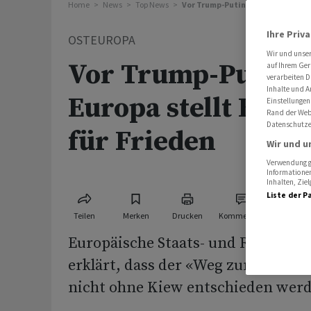
Home
News
Top News
Vor Trump-Putin-Gipfel: Europa 
Ihre Priv
OSTEUROPA
Wir und unse
Vor Trump-Putin-G
auf Ihrem Ger
verarbeiten D
Inhalte und A
Europa stellt Bed
Einstellungen
Rand der Webs
Datenschutze
für Frieden
Wir und u
Verwendung ge
Informationen
Inhalten, Zi
Liste der P
Teilen
Merken
Drucken
Kommentare
Europäische Staats- und Regierun
erklärt, dass der «Weg zum Friede
nicht ohne Kiew entschieden wer