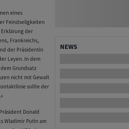
men eines
er Feindseligkeiten
 Erklärung der
ens, Frankreichs,
NEWS
und der Präsidentin
der Leyen. In dem
n dem Grundsatz
nzen nicht mit Gewalt
ntaktlinie sollte der
.»
Präsident Donald
s Wladimir Putin am