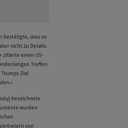
n bestätigte, dass es
ber nicht zu Details.
 zitierte einen US-
tundenlangen Treffen
 Trumps Ziel
nden.»
nskyj bezeichnete
Argumente wurden
lichen
 Vertretern von