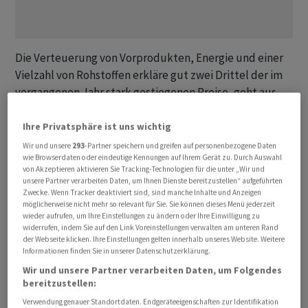
Die Verteuerung von Vorprodukten, Energie und einer
Vielzahl von Rohstoffen erkläre gut zwei Drittel der im
vergangenen Jahr stark gestiegenen Preise, geht aus
den am Dienstag veröffentlichten Berechnungen des
Ifo-Instituts hervor. Demnach verteuerten sich in
Ihre Privatsphäre ist uns wichtig
Deutschland produzierte Konsumgüter um 8,3 Prozent,
Wir und unsere
293
-Partner speichern und greifen auf personenbezogene Daten
wie Browserdaten oder eindeutige Kennungen auf Ihrem Gerät zu. Durch Auswahl
wovon allein 5,7 Prozentpunkte auf höhere
von Akzeptieren aktivieren Sie Tracking-Technologien für die unter „Wir und
Vorleistungskosten zurückzuführen sei.
unsere Partner verarbeiten Daten, um Ihnen Dienste bereitzustellen“ aufgeführten
Zwecke. Wenn Tracker deaktiviert sind, sind manche Inhalte und Anzeigen
möglicherweise nicht mehr so relevant für Sie. Sie können dieses Menü jederzeit
Zweitwichtigster Preistreiber mit einem Beitrag von 1,4
wieder aufrufen, um Ihre Einstellungen zu ändern oder Ihre Einwilligung zu
Prozentpunkten waren demnach gestiegene Gewinne.
widerrufen, indem Sie auf den Link Voreinstellungen verwalten am unteren Rand
der Webseite klicken. Ihre Einstellungen gelten innerhalb unseres Website. Weitere
"Einige Unternehmen konnten im vergangenen Jahr
Informationen finden Sie in unserer Datenschutzerklärung.
ihre Gewinnmargen aufgrund der kräftigen Nachfrage in
Wir und unsere Partner verarbeiten Daten, um Folgendes
vielen konsumnahen Bereichen ausweiten", sagte der
bereitzustellen:
Leiter der Ifo-Konjunkturprognosen, Timo
Verwendung genauer Standortdaten. Endgeräteeigenschaften zur Identifikation