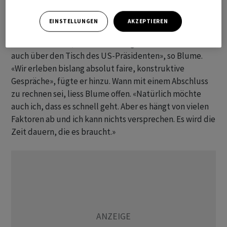
«Absolut faire, konstruktive Gespräche»
EINSTELLUNGEN
AKZEPTIEREN
Die Gespräche liefen bisher vor allem mit dem US-
Handelsminister, «aber letztlich gehen die Themen
auch über den Tisch des US-Präsidenten», so Blume.
«Wir erleben bislang absolut faire, konstruktive
Gespräche», fügte er hinzu. Wann mit einem Abschluss
zu rechnen sei, liess Blume offen. «Natürlich möchte
auch ich, dass es schnell geht. Aber es hängt von vielen
Faktoren ab und ich kann nichts versprechen. Es wird die
Zeit dauern, die es braucht.»