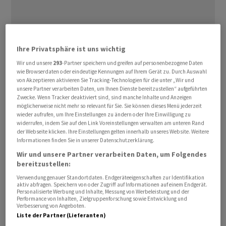
Ihre Privatsphäre ist uns wichtig
«Ich war selbst in Washington und wir sind seitdem in
Wir und unsere
293
-Partner speichern und greifen auf personenbezogene Daten
regelmässigem Austausch», sagte Konzernchef Oliver
wie Browserdaten oder eindeutige Kennungen auf Ihrem Gerät zu. Durch Auswahl
von Akzeptieren aktivieren Sie Tracking-Technologien für die unter „Wir und
Blume einem deutschen Medienbericht zufolge. Dabei
unsere Partner verarbeiten Daten, um Ihnen Dienste bereitzustellen“ aufgeführten
biete
VW
umfangreiche Investitionen in den USA an.
Zwecke. Wenn Tracker deaktiviert sind, sind manche Inhalte und Anzeigen
möglicherweise nicht mehr so relevant für Sie. Sie können dieses Menü jederzeit
wieder aufrufen, um Ihre Einstellungen zu ändern oder Ihre Einwilligung zu
«Der
Volkswagen
-Konzern will in den USA weiter
widerrufen, indem Sie auf den Link Voreinstellungen verwalten am unteren Rand
investieren», sagte Blume. Schon jetzt beschäftige VW
der Webseite klicken. Ihre Einstellungen gelten innerhalb unseres Website. Weitere
Informationen finden Sie in unserer Datenschutzerklärung.
dort mehr als 20'000 Menschen, baue Autos, Schulbusse
Wir und unsere Partner verarbeiten Daten, um Folgendes
und Lastwagen. Für die Marke Scout errichtet VW
bereitzustellen:
gerade ein neues Werk. «Mit weiteren, massiven
Verwendung genauer Standortdaten. Endgeräteeigenschaften zur Identifikation
Investitionen würden wir darauf aufbauen», kündigte
aktiv abfragen. Speichern von oder Zugriff auf Informationen auf einem Endgerät.
Personalisierte Werbung und Inhalte, Messung von Werbeleistung und der
Blume an. «Das alles sollte bei den Entscheidungen eine
Performance von Inhalten, Zielgruppenforschung sowie Entwicklung und
Verbesserung von Angeboten.
Rolle spielen.»
Liste der Partner (Lieferanten)