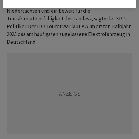
guten Weg. «Der ID.7 ist ein starkes Stück
Niedersachsen und ein Beweis für die
Transformationsfähigkeit des Landes», sagte der SPD-
Politiker. Der ID.7 Tourer war laut VW im ersten Halbjahr
2025 das am häufigsten zugelassene Elektrofahrzeug in
Deutschland.