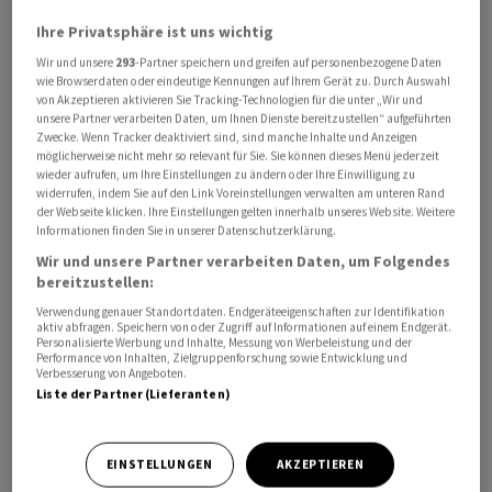
Ihre Privatsphäre ist uns wichtig
«Wir brauchen ein klares Signal und gezielte staatliche
Wir und unsere
293
-Partner speichern und greifen auf personenbezogene Daten
wie Browserdaten oder eindeutige Kennungen auf Ihrem Gerät zu. Durch Auswahl
Fördermassnahmen, um die Skepsis privater
von Akzeptieren aktivieren Sie Tracking-Technologien für die unter „Wir und
Käuferinnen und Käufer abzubauen und die Nachfrage
unsere Partner verarbeiten Daten, um Ihnen Dienste bereitzustellen“ aufgeführten
Zwecke. Wenn Tracker deaktiviert sind, sind manche Inhalte und Anzeigen
in dieser Gruppe anzukurbeln», sagte Martin Sander,
möglicherweise nicht mehr so relevant für Sie. Sie können dieses Menü jederzeit
Vertriebsvorstand von
Volkswagen
. Derzeit entfalle der
wieder aufrufen, um Ihre Einstellungen zu ändern oder Ihre Einwilligung zu
widerrufen, indem Sie auf den Link Voreinstellungen verwalten am unteren Rand
Grossteil der Neuzulassungen von E-Autos auf
der Webseite klicken. Ihre Einstellungen gelten innerhalb unseres Website. Weitere
gewerbliche Kunden, die andere
Informationen finden Sie in unserer Datenschutzerklärung.
Steuervergünstigungen erhalten, sagte Sander im
Wir und unsere Partner verarbeiten Daten, um Folgendes
bereitzustellen:
niedersächsischen Emden.
Verwendung genauer Standortdaten. Endgeräteeigenschaften zur Identifikation
aktiv abfragen. Speichern von oder Zugriff auf Informationen auf einem Endgerät.
In dem
VW
-Werk in Ostfriesland feierte das
Personalisierte Werbung und Inhalte, Messung von Werbeleistung und der
Performance von Inhalten, Zielgruppenforschung sowie Entwicklung und
Unternehmen die Auslieferung von 1,5 Millionen
Verbesserung von Angeboten.
vollelektrischer Wagen aus der Modellreihe ID.
Liste der Partner (Lieferanten)
Niedersachsens Ministerpräsident Olaf Lies sieht den
Autobauer mit dem Werk in Emden, in dem
EINSTELLUNGEN
AKZEPTIEREN
ausschliesslich E-Autos gebaut werden, auf einem