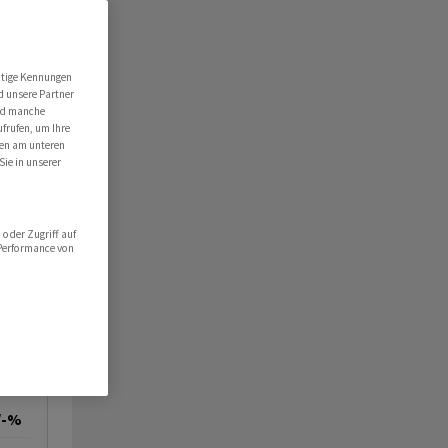
utige Kennungen
d unsere Partner
ind manche
ufrufen, um Ihre
ten am unteren
Sie in unserer
oder Zugriff auf
 Performance von
/-%