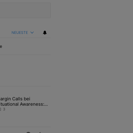
NEUESTE
e
ten Artikel der letzten 7 days.
argin Calls bei
hfrage der Zentralbanken könnte Goldpreis weiter belasten" mit 5 ko
ikel mit dem Titel "Margin Calls bei Situational Awareness: Alles übe
ituational Awareness:
lles über den Retter-
3
eal