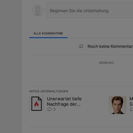
ALLE KOMMENTARE
Alle Kommentare
Noch keine Kommentar
WERBUNG
AKTIVE UNTERHALTUNGEN
Das Folgende ist eine Liste der am meisten kommentier
Unerwartet tiefe
M
Ein Trendartikel mit dem Titel "Unerwartet tiefe Nac
Ein Trendart
Nachfrage der
S
Zentralbanken könnte
A
5
Goldpreis weiter belasten
D