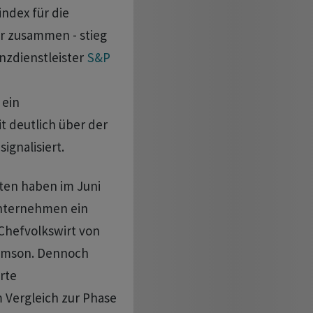
ndex für die
ter zusammen - stieg
zdienstleister ‌
S&P
 ein
 deutlich über der
ignalisiert.
en haben im ​Juni
Unternehmen ein
 Chefvolkswirt von
liamson. Dennoch
rte
ergleich ​zur ​Phase