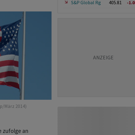
S&P Global Rg
405.81
-1.
p/März 2014)
e zufolge an