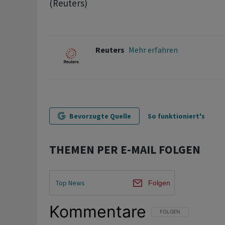
(Reuters)
Reuters
Mehr erfahren
Bevorzugte Quelle
So funktioniert's
THEMEN PER E-MAIL FOLGEN
Top News
Folgen
Kommentare
FOLGE DIESER UNTERHAL
FOLGEN