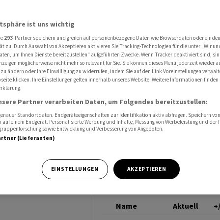
hleunigt sich im Juni
S&P GLOBAL
atsphäre ist uns wichtig
re
293
-Partner speichern und greifen auf personenbezogene Daten wie Browserdaten oder einde
ät zu. Durch Auswahl von Akzeptieren aktivieren Sie Tracking-Technologien für die unter „Wir un
aten, um Ihnen Dienste bereitzustellen“ aufgeführten Zwecke. Wenn Tracker deaktiviert sind, s
nzeigen möglicherweise nicht mehr so relevant für Sie. Sie können dieses Menü jederzeit wieder a
unigt
 zu ändern oder Ihre Einwilligung zu widerrufen, indem Sie auf den Link Voreinstellungen verwal
eite klicken. Ihre Einstellungen gelten innerhalb unseres Website. Weitere Informationen finden 
rklärung.
nsere Partner verarbeiten Daten, um Folgendes bereitzustellen:
nauer Standortdaten. Endgeräteeigenschaften zur Identifikation aktiv abfragen. Speichern von 
 auf einem Endgerät. Personalisierte Werbung und Inhalte, Messung von Werbeleistung und der
elgruppenforschung sowie Entwicklung und Verbesserung von Angeboten.
artner (Lieferanten)
bnisse auf einen
EINSTELLUNGEN
AKZEPTIEREN
Name
Aktuell
+