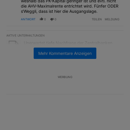
weshalb das PK-Kapital geringer ist und evtl. nicht
die AHV-Maximalrente entrichtet wird. Fünfer ODER
s‘Weggli, dass ist hier die Ausgangslage.
ANTWORT
0
0
TEILEN
MELDUNG
AKTIVE UNTERHALTUNGEN
Das Folgende ist eine Liste der am meisten kommentierten Artikel
Ein Trendartikel mit dem Titel "Unerwartet tiefe Nachfrage der 
Unerwartet tiefe Nachfrage der Zentralbanken
könnte Goldpreis weiter belasten
Mehr Kommentare Anzeigen
5
Ein Trendartikel mit dem Titel "ABB, UBS, Zurich Insurance: Dre
ABB, UBS, Zurich Insurance: Drei Schweizer Aktien
auf der langen Suche nach dem Allzeithoch
2
WERBUNG
Unterstützt von