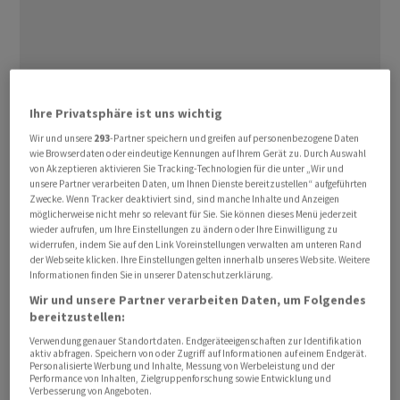
Ihre Privatsphäre ist uns wichtig
Während bei den Vollzeitstellen in der Schweiz ein
Wir und unsere
293
-Partner speichern und greifen auf personenbezogene Daten
wie Browserdaten oder eindeutige Kennungen auf Ihrem Gerät zu. Durch Auswahl
Rückgang zu verzeichnen ist, hat sich bei den
von Akzeptieren aktivieren Sie Tracking-Technologien für die unter „Wir und
Teilzeitstellen der Wachstumstrend im dritten Quartal
unsere Partner verarbeiten Daten, um Ihnen Dienste bereitzustellen“ aufgeführten
Zwecke. Wenn Tracker deaktiviert sind, sind manche Inhalte und Anzeigen
gegenüber dem Vorjahr fortgesetzt. Das Wachstum an
möglicherweise nicht mehr so relevant für Sie. Sie können dieses Menü jederzeit
Teilzeitstellen fiel bei den Männern höher aus als bei
wieder aufrufen, um Ihre Einstellungen zu ändern oder Ihre Einwilligung zu
widerrufen, indem Sie auf den Link Voreinstellungen verwalten am unteren Rand
den Frauen.
der Webseite klicken. Ihre Einstellungen gelten innerhalb unseres Website. Weitere
Informationen finden Sie in unserer Datenschutzerklärung.
Im dritten Quartal wurde unter dem Strich ein
Wir und unsere Partner verarbeiten Daten, um Folgendes
bereitzustellen:
Wachstum von rund 2800 Stellen registriert, wie der
Verein Pro Teilzeit am Freitag mitteilte. Während es bei
Verwendung genauer Standortdaten. Endgeräteeigenschaften zur Identifikation
aktiv abfragen. Speichern von oder Zugriff auf Informationen auf einem Endgerät.
den Vollzeitstellen zu einer Abnahme um rund 22'300
Personalisierte Werbung und Inhalte, Messung von Werbeleistung und der
Performance von Inhalten, Zielgruppenforschung sowie Entwicklung und
Stellen kam, gab es bei den Teilzeitstellen gemäss
Verbesserung von Angeboten.