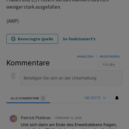
weniger stark ausgefallen.
(AWP)
Bevorzugte Quelle
So funktioniert's
ANMELDEN
|
REGISTRIEREN
Kommentare
FOLGE DIESER U
FOLGEN
NEUESTE
ALLE KOMMENTARE
1
Alle Kommentare
Kommentar von Patrick Plattner.
Patrick Plattner
FEBRUARY 8, 2026
PP
Und sich dann am Ende des Erwerbslebens fragen,