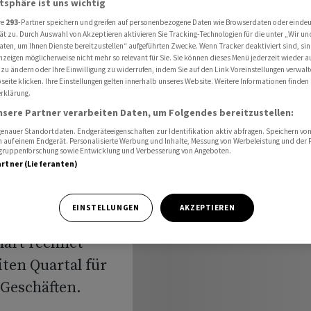
atsphäre ist uns wichtig
che - Ausblick erneut erhöht
re
293
-Partner speichern und greifen auf personenbezogene Daten wie Browserdaten oder einde
ät zu. Durch Auswahl von Akzeptieren aktivieren Sie Tracking-Technologien für die unter „Wir un
aten, um Ihnen Dienste bereitzustellen“ aufgeführten Zwecke. Wenn Tracker deaktiviert sind, s
nzeigen möglicherweise nicht mehr so relevant für Sie. Sie können dieses Menü jederzeit wieder a
 zu ändern oder Ihre Einwilligung zu widerrufen, indem Sie auf den Link Voreinstellungen verwal
eite klicken. Ihre Einstellungen gelten innerhalb unseres Website. Weitere Informationen finden 
rklärung.
he -
nsere Partner verarbeiten Daten, um Folgendes bereitzustellen:
rhöht
nauer Standortdaten. Endgeräteeigenschaften zur Identifikation aktiv abfragen. Speichern von 
 auf einem Endgerät. Personalisierte Werbung und Inhalte, Messung von Werbeleistung und der
elgruppenforschung sowie Entwicklung und Verbesserung von Angeboten.
artner (Lieferanten)
EINSTELLUNGEN
AKZEPTIEREN
mart rechnet
ten Quartal für
Geschäften.