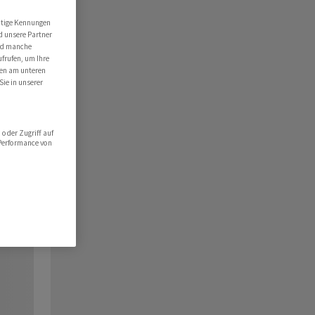
utige Kennungen
d unsere Partner
ind manche
ufrufen, um Ihre
ten am unteren
Sie in unserer
oder Zugriff auf
 Performance von