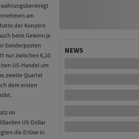
3 währungsbereinigt
nternehmen am
 hatte der Konzern
 Auch beim Gewinn je
vor Sonderposten
NEWS
tt nur zwischen 6,10
slichen US-Handel um
as zweite Quartal
nach dem ersten
höht.
atz im
lliarden US-Dollar
egten die Erlöse in