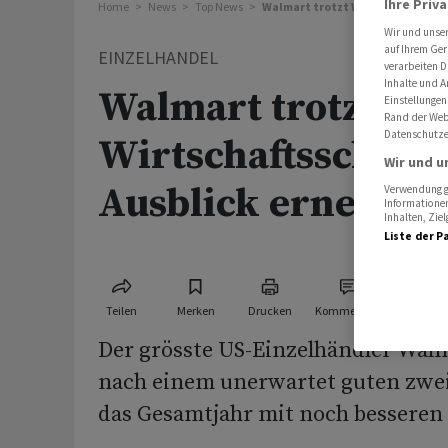
Ihre Priv
Home
News
Top News
Walmart trotzt Wirtschaftsschwä
Wir und unse
auf Ihrem Ger
EINZELHANDEL
verarbeiten D
Inhalte und A
Walmart trotzt
Einstellungen
Rand der Webs
Datenschutze
Wirtschaftsschwäc
Wir und u
Ausblick erneut e
Verwendung ge
Informationen
Inhalten, Zi
Liste der P
Teilen
Merken
Drucken
Kommentare
Der grösste US-Einzelhändler Wal
nach einem unerwartet guten zwei
das Gesamtjahr mit noch besseren 