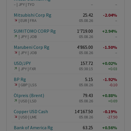
–
JPY
TYO
–
–
Mitsubishi Corp Rg
25.42
-2.04%
EUR
FRA
05.08.26
–
SUMITOMO CORP Rg
1'719.00
+2.94%
JPY
JOB
05.08.26
–
Marubeni Corp Rg
4'865.00
-1.50%
JPY
JOB
05.08.26
–
USD/JPY
157.72
+0.02%
JPY
FXR
05:38:15
+0.03
BP Rg
5.15
-1.92%
GBP
LSS
05.08.26
-0.10
Ölpreis (Brent)
79.43
+0.88%
USD
LSD
05.08.26
+0.69
Copper USD Cash
14'167.50
-0.19%
USD
LME
05.08.26
-27.50
Bank of America Rg
63.25
+0.56%