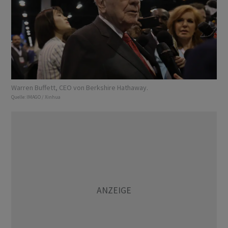
Warren Buffett, CEO von Berkshire Hathaway.
Quelle:
IMAGO / Xinhua