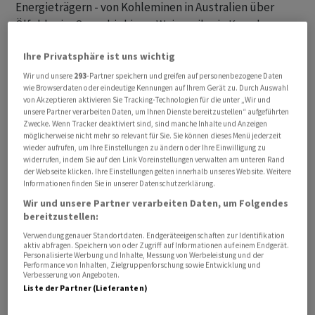
Energieträgern - von Kohleminen in Australien über
Ölfelder im Oman bis hin zu Weizensilos in Kanada.
Ihre Privatsphäre ist uns wichtig
Seit Jahren ist dies ein monotones Geschäft, dem nur
wenig Beachtung geschenkt wurde. Aber jetzt
Wir und unsere
293
-Partner speichern und greifen auf personenbezogene Daten
wie Browserdaten oder eindeutige Kennungen auf Ihrem Gerät zu. Durch Auswahl
quetschen die japanischen Händler dank einer
von Akzeptieren aktivieren Sie Tracking-Technologien für die unter „Wir und
einjährigen Phase himmelhoher Rohstoffpreise mehr
unsere Partner verarbeiten Daten, um Ihnen Dienste bereitzustellen“ aufgeführten
Zwecke. Wenn Tracker deaktiviert sind, sind manche Inhalte und Anzeigen
Cash als je zuvor aus diesen Projekten und gehören
möglicherweise nicht mehr so relevant für Sie. Sie können dieses Menü jederzeit
damit zu den grössten Gewinnern des Inflationsbooms
wieder aufrufen, um Ihre Einstellungen zu ändern oder Ihre Einwilligung zu
widerrufen, indem Sie auf den Link Voreinstellungen verwalten am unteren Rand
von 2022. Rechnet man die Gewinne aus dem Kauf und
der Webseite klicken. Ihre Einstellungen gelten innerhalb unseres Website. Weitere
Verkauf der Rohstoffe hinzu, liegt das Nettoeinkommen
Informationen finden Sie in unserer Datenschutzerklärung.
auf einem Rekordniveau.
Wir und unsere Partner verarbeiten Daten, um Folgendes
bereitzustellen:
Verwendung genauer Standortdaten. Endgeräteeigenschaften zur Identifikation
aktiv abfragen. Speichern von oder Zugriff auf Informationen auf einem Endgerät.
Personalisierte Werbung und Inhalte, Messung von Werbeleistung und der
Performance von Inhalten, Zielgruppenforschung sowie Entwicklung und
Verbesserung von Angeboten.
Liste der Partner (Lieferanten)