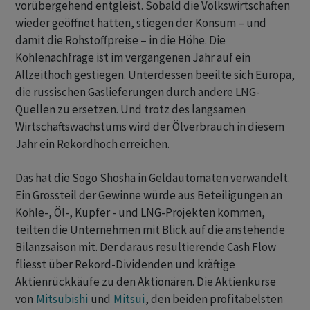
vorübergehend entgleist. Sobald die Volkswirtschaften
wieder geöffnet hatten, stiegen der Konsum – und
damit die Rohstoffpreise – in die Höhe. Die
Kohlenachfrage ist im vergangenen Jahr auf ein
Allzeithoch gestiegen. Unterdessen beeilte sich Europa,
die russischen Gaslieferungen durch andere LNG-
Quellen zu ersetzen. Und trotz des langsamen
Wirtschaftswachstums wird der Ölverbrauch in diesem
Jahr ein Rekordhoch erreichen.
Das hat die Sogo Shosha in Geldautomaten verwandelt.
Ein Grossteil der Gewinne würde aus Beteiligungen an
Kohle-, Öl-, Kupfer - und LNG-Projekten kommen,
teilten die Unternehmen mit Blick auf die anstehende
Bilanzsaison mit. Der daraus resultierende Cash Flow
fliesst über Rekord-Dividenden und kräftige
Aktienrückkäufe zu den Aktionären. Die Aktienkurse
von
Mitsubishi
und
Mitsui
, den beiden profitabelsten