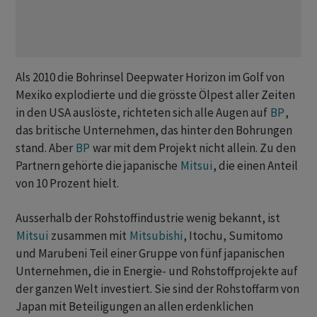
Als 2010 die Bohrinsel Deepwater Horizon im Golf von
Mexiko explodierte und die grösste Ölpest aller Zeiten
in den USA auslöste, richteten sich alle Augen auf
BP
,
das britische Unternehmen, das hinter den Bohrungen
stand. Aber
BP
war mit dem Projekt nicht allein. Zu den
Partnern gehörte die japanische
Mitsui
, die einen Anteil
von 10 Prozent hielt.
Ausserhalb der Rohstoffindustrie wenig bekannt, ist
Mitsui
zusammen mit
Mitsubishi
, Itochu, Sumitomo
und Marubeni Teil einer Gruppe von fünf japanischen
Unternehmen, die in Energie- und Rohstoffprojekte auf
der ganzen Welt investiert. Sie sind der Rohstoffarm von
Japan mit Beteiligungen an allen erdenklichen