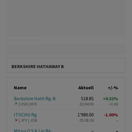
BERKSHIRE HATHAWAY B
Name
Aktuell
+/-%
Berkshire Hath Rg-B
518.85
+0.32%
USD
NYX
02:04:00
+1.63
ITOCHU Rg
1'980.00
-1.00%
JPY
JOB
05.08.26
–
Mitsui O.S.K.Lin Rg
–
–