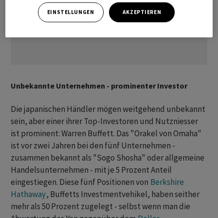
EINSTELLUNGEN
AKZEPTIEREN
Unbekannte Unternehmen - prominenter Investor
Die japanischen Händler mögen weitgehend unbekannt
sein, aber einer ihrer Top-Investoren und Nutzniesser
ist prominent: Warren Buffett. Das "Orakel von Omaha"
ist vor zwei Jahren bei den fünf Unternehmen -
zusammen bekannt als "Sogo Shosha" oder allgemeine
Handelsunternehmen - mit je 5 Prozent Anteil
eingestiegen. Diese fünf Positionen von
Berkshire
Hathaway
, Buffetts Investmentvehikel, haben seither
mehr als 50 Prozent zugelegt - selbst wenn man die