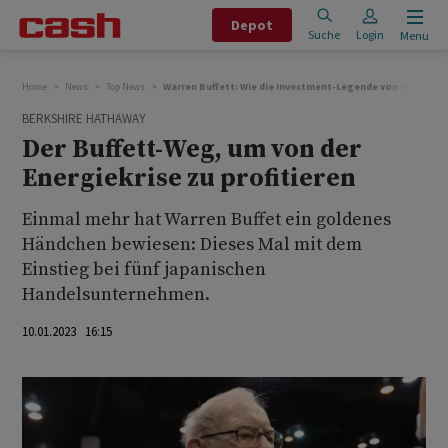
Depot
Suche
Login
Menu
Home
News
Top News
Warren Buffett: Wie die Investment-Legende von der Energi
BERKSHIRE HATHAWAY
Der Buffett-Weg, um von der
Energiekrise zu profitieren
Einmal mehr hat Warren Buffet ein goldenes
Händchen bewiesen: Dieses Mal mit dem
Einstieg bei fünf japanischen
Handelsunternehmen.
10.01.2023 16:15