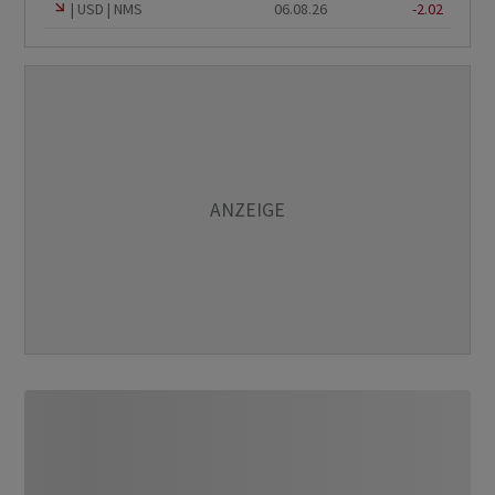
USD
NMS
06.08.26
-2.02