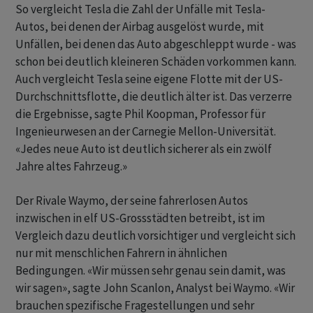
So vergleicht Tesla die ⁠Zahl der Unfälle mit Tesla-
Autos, bei denen der Airbag ausgelöst wurde, mit
Unfällen, bei denen das Auto abgeschleppt wurde - ​was
schon bei deutlich kleineren Schäden vorkommen kann.
⁠Auch vergleicht Tesla seine eigene Flotte mit der US-
Durchschnittsflotte, die deutlich älter ist. Das verzerre
die Ergebnisse, sagte Phil Koopman, Professor für
Ingenieurwesen an der Carnegie Mellon-Universität.
«Jedes neue Auto ist deutlich sicherer als ein ‌zwölf
Jahre altes Fahrzeug.»
Der Rivale Waymo, der seine fahrerlosen Autos
inzwischen in elf US-Grossstädten betreibt, ist im
Vergleich dazu deutlich vorsichtiger und vergleicht sich
nur mit menschlichen Fahrern in ähnlichen
Bedingungen. «Wir müssen sehr genau sein damit, was
wir sagen», sagte John Scanlon, Analyst bei Waymo. «Wir
brauchen spezifische Fragestellungen und sehr