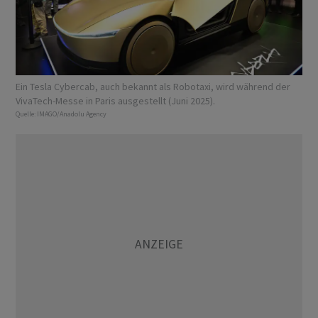
Ein Tesla Cybercab, auch bekannt als Robotaxi, wird während der
VivaTech-Messe in Paris ausgestellt (Juni 2025).
Quelle:
IMAGO/Anadolu Agency