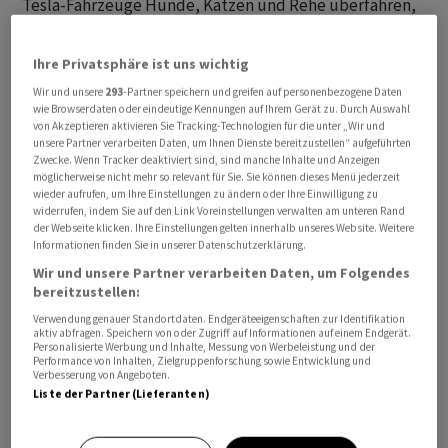
Tesla-Fahrzeuge Hunde, Katzen und Rehe überfahren,
häufig mit überhöhter Geschwindigkeit, immer wieder,
ohne vorher zu bremsen. Spielende Kinder auf der
Ihre Privatsphäre ist uns wichtig
Strasse seien zu sehen, die gerade so von einem Unfall
Wir und unsere
293
-Partner speichern und greifen auf personenbezogene Daten
‌verschont werden. Standardsituationen, bei denen
wie Browserdaten oder eindeutige Kennungen auf Ihrem Gerät zu. Durch Auswahl
von Akzeptieren aktivieren Sie Tracking-Technologien für die unter „Wir und
Autos Platz für Rettungswagen machen oder vor
unsere Partner verarbeiten Daten, um Ihnen Dienste bereitzustellen“ aufgeführten
Schulbussen stehenbleiben müssen, seien immer noch
Zwecke. Wenn Tracker deaktiviert sind, sind manche Inhalte und Anzeigen
möglicherweise nicht mehr so relevant für Sie. Sie können dieses Menü jederzeit
ein Problem. Entsprechend kritisch äussern sich ‌die
wieder aufrufen, um Ihre Einstellungen zu ändern oder Ihre Einwilligung zu
Insider. Sieben der zehn für diesen Bericht befragten
widerrufen, indem Sie auf den Link Voreinstellungen verwalten am unteren Rand
Tesla-Mitarbeiter gaben an, sie selbst würden sich ​nie in
der Webseite klicken. Ihre Einstellungen gelten innerhalb unseres Website. Weitere
Informationen finden Sie in unserer Datenschutzerklärung.
ein Tesla-Robotaxi setzen. «Wir haben sie alle scheitern
Wir und unsere Partner verarbeiten Daten, um Folgendes
gesehen», sagte einer von ihnen.
bereitzustellen:
Verwendung genauer Standortdaten. Endgeräteeigenschaften zur Identifikation
aktiv abfragen. Speichern von oder Zugriff auf Informationen auf einem Endgerät.
Personalisierte Werbung und Inhalte, Messung von Werbeleistung und der
Performance von Inhalten, Zielgruppenforschung sowie Entwicklung und
Verbesserung von Angeboten.
Liste der Partner (Lieferanten)