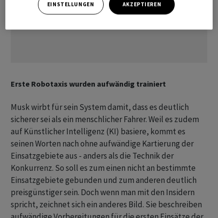
EINSTELLUNGEN
AKZEPTIEREN
Erste Robotaxis wurden aufwändig trainiert
Musk wirbt für sein System damit, dass es deutlich
sicherer sei als ein menschlicher Fahrer. Weil es zudem
auf Künstlicher Intelligenz (KI) basiere, kommt es
seinen Worten nach ohne aufwändige Kartierung der
Einsatzgebiete aus - anders als die Technik der
Konkurrenz. So soll es zum einen nicht an bestimmte
Einsatzgebiete gebunden und zum anderen deutlich
preisgünstiger sein. Doch wenn man mit den Insidern
spricht, zeichnet sich ein anderes Bild. Sie beschreiben
aufwändige Vorbereitungen für die ersten Einsätze der