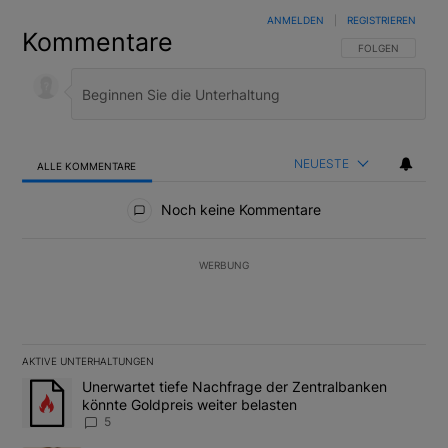
ANMELDEN
|
REGISTRIEREN
Kommentare
FOLGE DIESER U
FOLGEN
NEUESTE
ALLE KOMMENTARE
Alle Kommentare
Noch keine Kommentare
WERBUNG
AKTIVE UNTERHALTUNGEN
Das Folgende ist eine Liste der am meisten kommentierten Artikel
Ein Trendartikel mit dem Titel "Unerwartet tiefe Nachfrage der 
Unerwartet tiefe Nachfrage der Zentralbanken
könnte Goldpreis weiter belasten
5