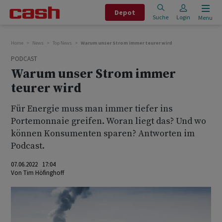
Depot
Suche
Login
Menu
Home
News
Top News
Warum unser Strom immer teurer wird
PODCAST
Warum unser Strom immer
teurer wird
Für Energie muss man immer tiefer ins
Portemonnaie greifen. Woran liegt das? Und wo
können Konsumenten sparen? Antworten im
Podcast.
07.06.2022 17:04
Von
Tim Höfinghoff