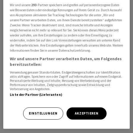
Wir und unsere
293
-Partner speichern und greifen auf personenbezogene Daten
wie Browserdaten oder eindeutige Kennungen auf Ihrem Gerät zu. Durch Auswahl
von Akzeptieren aktivieren Sie Tracking-Technologien für die unter „Wir und
unsere Partner verarbeiten Daten, um Ihnen Dienste bereitzustellen“ aufgeführten
Zwecke. Wenn Tracker deaktiviert sind, sind manche Inhalte und Anzeigen
möglicherweise nicht mehr so relevant für Sie. Sie können dieses Menü jederzeit
wieder aufrufen, um Ihre Einstellungen zu ändern oder Ihre Einwilligung zu
Im Podcast
"Handelszeitung Insights"
sprechen Tim
widerrufen, indem Sie auf den Link Voreinstellungen verwalten am unteren Rand
Höfinghoff und Handelszeitung-Redaktor Michael Heim
der Webseite klicken. Ihre Einstellungen gelten innerhalb unseres Website. Weitere
Informationen finden Sie in unserer Datenschutzerklärung.
über den Strommarkt. Was sind die Gründe dafür, dass
Wir und unsere Partner verarbeiten Daten, um Folgendes
die Preise zulegen? Für viele Privathaushalte dürfte sich
bereitzustellen:
die Stromrechnung um mehrere hundert Franken pro
Verwendung genauer Standortdaten. Endgeräteeigenschaften zur Identifikation
Jahr erhöhen.Dazu hat die Handelszeitung
eine
aktiv abfragen. Speichern von oder Zugriff auf Informationen auf einem Endgerät.
Personalisierte Werbung und Inhalte, Messung von Werbeleistung und der
umfangreiche Analyse gemacht
. Ausserdem
Performance von Inhalten, Zielgruppenforschung sowie Entwicklung und
Verbesserung von Angeboten.
sprechen wir darüber, wie sich der Strompreis
Liste der Partner (Lieferanten)
zusammensetzt und wie der Strom in der Schweiz
produziert wird. Ebenso: Warum kann man seinen
Stromanbieter nicht frei wählen?
EINSTELLUNGEN
AKZEPTIEREN