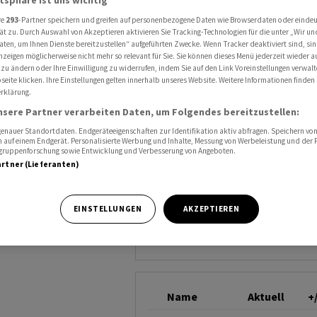
atsphäre ist uns wichtig
ce wissen müssen
ZALANDO
re
293
-Partner speichern und greifen auf personenbezogene Daten wie Browserdaten oder einde
ät zu. Durch Auswahl von Akzeptieren aktivieren Sie Tracking-Technologien für die unter „Wir un
aten, um Ihnen Dienste bereitzustellen“ aufgeführten Zwecke. Wenn Tracker deaktiviert sind, s
nzeigen möglicherweise nicht mehr so relevant für Sie. Sie können dieses Menü jederzeit wieder a
über E-
 zu ändern oder Ihre Einwilligung zu widerrufen, indem Sie auf den Link Voreinstellungen verwal
eite klicken. Ihre Einstellungen gelten innerhalb unseres Website. Weitere Informationen finden 
rklärung.
 müssen
nsere Partner verarbeiten Daten, um Folgendes bereitzustellen:
nauer Standortdaten. Endgeräteeigenschaften zur Identifikation aktiv abfragen. Speichern von 
 auf einem Endgerät. Personalisierte Werbung und Inhalte, Messung von Werbeleistung und der
elgruppenforschung sowie Entwicklung und Verbesserung von Angeboten.
artner (Lieferanten)
EINSTELLUNGEN
AKZEPTIEREN
e-Shopping-
hten. Antworten
Name
Aktuell
+