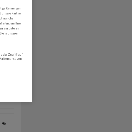
utige Kennungen
d unsere Partner
ind manche
ufrufen, um Ihre
ten am unteren
Sie in unserer
oder Zugriff auf
 Performance von
/-%