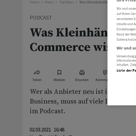
Ihre Priv
Home
News
Top News
Was Kleinhändler über E-Commer
Wir und unse
auf Ihrem Ger
PODCAST
verarbeiten D
Inhalte und A
Was Kleinhändler 
Einstellungen
Rand der Webs
Datenschutze
Commerce wissen
Wir und u
Verwendung ge
Informationen
Inhalten, Zi
Liste der P
Teilen
Merken
Drucken
Kommentare
Wer als Anbieter neu ist im Onlin
Business, muss auf viele Dinge ac
im Podcast.
02.03.2021 16:48