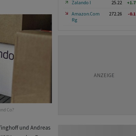
Zalando I
25.22
+1.
Amazon.Com
272.26
-0.
Rg
und Co?
finghoff und Andreas