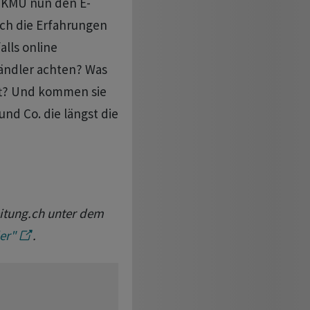
d KMU nun den E-
ch die Erfahrungen
lls online
ändler achten? Was
ft? Und kommen sie
und Co. die längst die
eitung.ch unter dem
er"
.