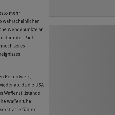
desto mehr
 wahrscheinlicher
tische Wendepunkte an
, darunter Paul
nnoch sei es
reignisses
nen Rekordwert,
wieder ab, da die USA
 Waffenstillstands
lche Waffenruhe
serstrasse führen