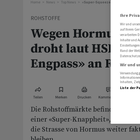
Home
News
Top News
«Super-Squeeze»: HSBC sieht en
Ihre Priv
ROHSTOFFE
Wir und unse
Wegen Hormus-Ri
auf Ihrem Ger
verarbeiten D
Inhalte und A
droht laut HSBC ei
Einstellungen
Rand der Webs
Datenschutze
Engpass» an Rohst
Wir und u
Verwendung ge
Informationen
Inhalten, Zi
Liste der P
Teilen
Merken
Drucken
Kommentare
Die Rohstoffmärkte befinden sich 
einer «Super-Knappheit», die sich v
die Strasse von Hormus weiter fak
bleiben.