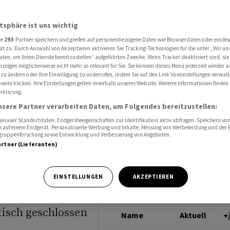
orme Knappheit an Rohstoffen wegen des Nahost-Konflikts
HSBC HLDG
atsphäre ist uns wichtig
re
293
-Partner speichern und greifen auf personenbezogene Daten wie Browserdaten oder einde
siken
ät zu. Durch Auswahl von Akzeptieren aktivieren Sie Tracking-Technologien für die unter „Wir un
aten, um Ihnen Dienste bereitzustellen“ aufgeführten Zwecke. Wenn Tracker deaktiviert sind, s
nzeigen möglicherweise nicht mehr so relevant für Sie. Sie können dieses Menü jederzeit wieder a
n «Super-
 zu ändern oder Ihre Einwilligung zu widerrufen, indem Sie auf den Link Voreinstellungen verwal
eite klicken. Ihre Einstellungen gelten innerhalb unseres Website. Weitere Informationen finden 
rklärung.
offen
nsere Partner verarbeiten Daten, um Folgendes bereitzustellen:
nauer Standortdaten. Endgeräteeigenschaften zur Identifikation aktiv abfragen. Speichern von 
 auf einem Endgerät. Personalisierte Werbung und Inhalte, Messung von Werbeleistung und der
elgruppenforschung sowie Entwicklung und Verbesserung von Angeboten.
artner (Lieferanten)
laut HSBC in
EINSTELLUNGEN
AKZEPTIEREN
erschärft, sollte
tisch geschlossen
Name
Aktuell
+