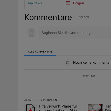
Top News
Folgen
Kommentare
FOLGE DIESER UNTERHAL
FOLGEN
ALLE KOMMENTARE
Alle Kommentare
Noch keine Kommentar
WERBUNG
AKTIVE UNTERHALTUNGEN
Das Folgende ist eine Liste der am meisten kommentier
Fifa verwirft Pläne für
Tan
Ein Trendartikel mit dem Titel "Fifa verwirft Pläne f
Ein Trendartik
den Verkauf von WM-
Die