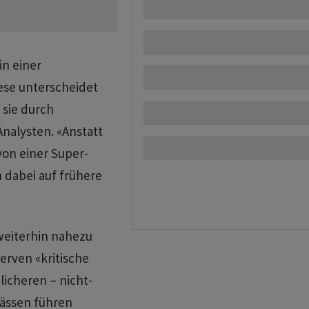
in einer
ese unterscheidet
 sie durch
nalysten. «Anstatt
on einer Super-
 dabei auf frühere
weiterhin nahezu
serven «kritische
licheren – nicht-
pässen führen