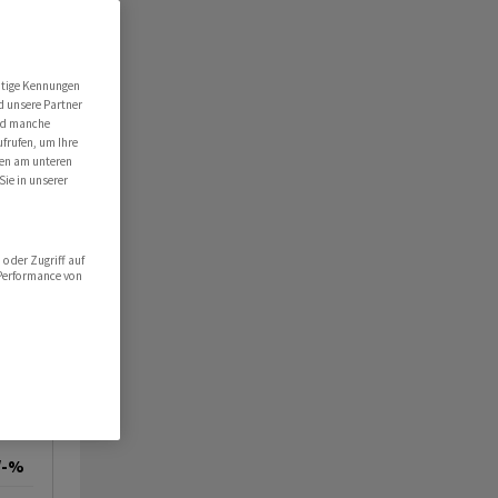
utige Kennungen
d unsere Partner
ind manche
ufrufen, um Ihre
ten am unteren
Sie in unserer
oder Zugriff auf
 Performance von
/-%