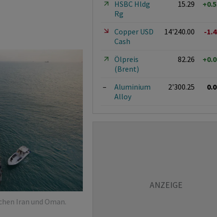
HSBC Hldg
15.29
+0.
Rg
Copper USD
14'240.00
-1.
Cash
Ölpreis
82.26
+0.
(Brent)
–
Aluminium
2'300.25
0.
Alloy
schen Iran und Oman.