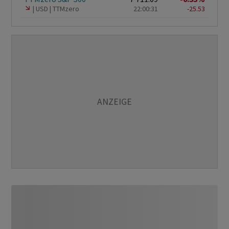
USD
TTMzero
22:00:31
-25.53