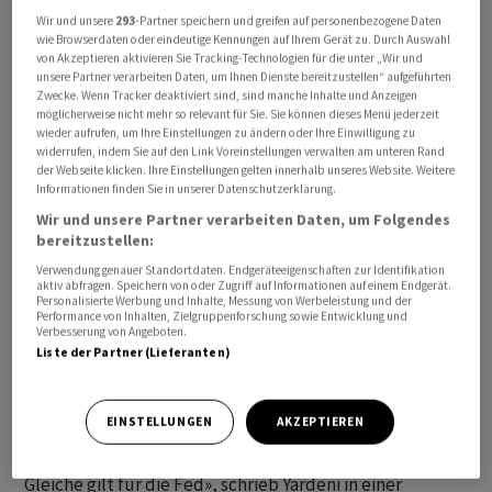
er die Wahrscheinlichkeit eines Meltups, einer Rally, die
Wir und unsere
293
-Partner speichern und greifen auf personenbezogene Daten
wie Browserdaten oder eindeutige Kennungen auf Ihrem Gerät zu. Durch Auswahl
eher durch die Begeisterung der Anleger als durch die
von Akzeptieren aktivieren Sie Tracking-Technologien für die unter „Wir und
zugrunde liegenden Fundamentaldaten angetrieben
unsere Partner verarbeiten Daten, um Ihnen Dienste bereitzustellen“ aufgeführten
Zwecke. Wenn Tracker deaktiviert sind, sind manche Inhalte und Anzeigen
wird, von 20 Prozent auf nur noch 5 Prozent.
möglicherweise nicht mehr so relevant für Sie. Sie können dieses Menü jederzeit
wieder aufrufen, um Ihre Einstellungen zu ändern oder Ihre Einwilligung zu
Diese Verschiebung der Gewichtung erfolgt vor dem
widerrufen, indem Sie auf den Link Voreinstellungen verwalten am unteren Rand
der Webseite klicken. Ihre Einstellungen gelten innerhalb unseres Website. Weitere
Hintergrund steigender
Ölpreise
von über 100 Dollar
Informationen finden Sie in unserer Datenschutzerklärung.
pro Barrel und der Vorbereitung der Anleger auf einen
Wir und unsere Partner verarbeiten Daten, um Folgendes
langwierigen Konflikt im Nahen Osten, der die
bereitzustellen:
Energiekosten noch weiter in die Höhe treiben könnte.
Verwendung genauer Standortdaten. Endgeräteeigenschaften zur Identifikation
aktiv abfragen. Speichern von oder Zugriff auf Informationen auf einem Endgerät.
Die Erwartungen hinsichtlich Zinssenkungen durch die
Personalisierte Werbung und Inhalte, Messung von Werbeleistung und der
US-Notenbank wurden bereits zurückgeschraubt, da
Performance von Inhalten, Zielgruppenforschung sowie Entwicklung und
Verbesserung von Angeboten.
sich die Anleger mit der Aussicht auf ein langsameres
Liste der Partner (Lieferanten)
Wachstum und gleichzeitig steigende Inflation
abgefunden haben. «Die US-Wirtschaft und der
EINSTELLUNGEN
AKZEPTIEREN
Aktienmarkt befinden sich derzeit in einer Zwickmühle
zwischen dem Iran und einer schwierigen Lage. Das
Gleiche gilt für die Fed», schrieb Yardeni in einer