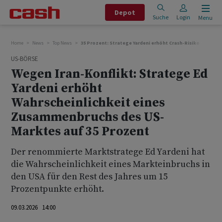
Depot
Suche
Login
Menu
Home
News
Top News
35 Prozent: Stratege Yardeni erhöht Crash-Risiko für US-
US-BÖRSE
Wegen Iran-Konflikt: Stratege Ed
Yardeni erhöht
Wahrscheinlichkeit eines
Zusammenbruchs des US-
Marktes auf 35 Prozent
Der renommierte Marktstratege Ed Yardeni hat
die Wahrscheinlichkeit eines Markteinbruchs in
den USA für den Rest des Jahres um 15
Prozentpunkte erhöht.
09.03.2026 14:00