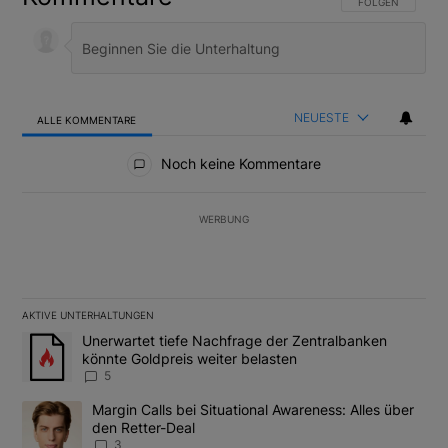
FOLGE DIESER U
FOLGEN
NEUESTE
ALLE KOMMENTARE
Alle Kommentare
Noch keine Kommentare
WERBUNG
AKTIVE UNTERHALTUNGEN
Das Folgende ist eine Liste der am meisten kommentierten Artikel
Ein Trendartikel mit dem Titel "Unerwartet tiefe Nachfrage der 
Unerwartet tiefe Nachfrage der Zentralbanken
könnte Goldpreis weiter belasten
5
Ein Trendartikel mit dem Titel "Margin Calls bei Situational Awar
Margin Calls bei Situational Awareness: Alles über
den Retter-Deal
3