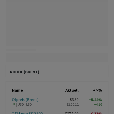
ROHÖL (BRENT)
Name
Aktuell
+/-%
Ölpreis (Brent)
83.59
+5.24%
USD
LSD
22:50:12
+4.16
TTMzero S&P 500
7'711.09
-0.33%