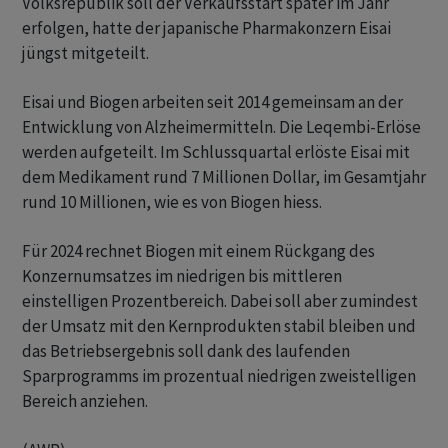
Volksrepublik soll der Verkaufsstart später im Jahr
erfolgen, hatte der japanische Pharmakonzern Eisai
jüngst mitgeteilt.
Eisai und Biogen arbeiten seit 2014 gemeinsam an der
Entwicklung von Alzheimermitteln. Die Leqembi-Erlöse
werden aufgeteilt. Im Schlussquartal erlöste Eisai mit
dem Medikament rund 7 Millionen Dollar, im Gesamtjahr
rund 10 Millionen, wie es von Biogen hiess.
Für 2024 rechnet Biogen mit einem Rückgang des
Konzernumsatzes im niedrigen bis mittleren
einstelligen Prozentbereich. Dabei soll aber zumindest
der Umsatz mit den Kernprodukten stabil bleiben und
das Betriebsergebnis soll dank des laufenden
Sparprogramms im prozentual niedrigen zweistelligen
Bereich anziehen.