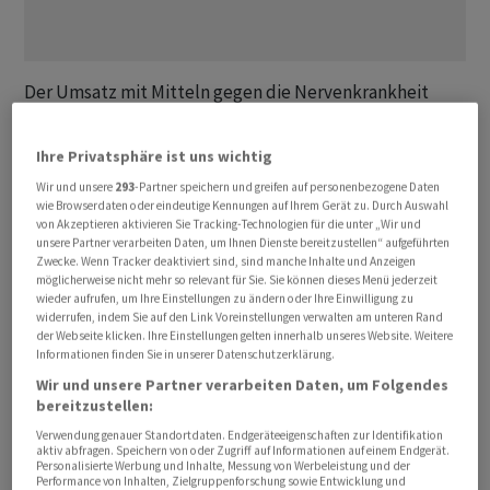
Der Umsatz mit Mitteln gegen die Nervenkrankheit
sank im Vergleich zum vorangegangen Jahr um 14
Prozent auf rund 4,7 Milliarden US-Dollar, wie das US-
Ihre Privatsphäre ist uns wichtig
Pharmaunternehmen am Dienstag mitteilte. Der
Wir und unsere
293
-Partner speichern und greifen auf personenbezogene Daten
gesamte Konzernerlös sank um drei Prozent auf gut 9,8
wie Browserdaten oder eindeutige Kennungen auf Ihrem Gerät zu. Durch Auswahl
von Akzeptieren aktivieren Sie Tracking-Technologien für die unter „Wir und
Milliarden Dollar (9,5 Mrd Euro). Analysten hatten sich
unsere Partner verarbeiten Daten, um Ihnen Dienste bereitzustellen“ aufgeführten
im Durchschnitt etwas mehr erhofft. Der Aktienkurs fiel
Zwecke. Wenn Tracker deaktiviert sind, sind manche Inhalte und Anzeigen
kurz nach dem Handelsstart um mehr als vier Prozent.
möglicherweise nicht mehr so relevant für Sie. Sie können dieses Menü jederzeit
wieder aufrufen, um Ihre Einstellungen zu ändern oder Ihre Einwilligung zu
widerrufen, indem Sie auf den Link Voreinstellungen verwalten am unteren Rand
Der auf die Anteilseigner entfallende Überschuss ging
der Webseite klicken. Ihre Einstellungen gelten innerhalb unseres Website. Weitere
Informationen finden Sie in unserer Datenschutzerklärung.
2023 noch viel deutlicher zurück als die Erlöse, und zwar
Wir und unsere Partner verarbeiten Daten, um Folgendes
um mehr als 60 Prozent auf knapp 1,2 Milliarden Dollar.
bereitzustellen:
Allerdings hatte das Unternehmen 2022 auch von
Verwendung genauer Standortdaten. Endgeräteeigenschaften zur Identifikation
Sondereffekten profitiert, darunter waren eine halbe
aktiv abfragen. Speichern von oder Zugriff auf Informationen auf einem Endgerät.
Personalisierte Werbung und Inhalte, Messung von Werbeleistung und der
Milliarde Dollar aus dem Verkauf eines Gebäudes.
Performance von Inhalten, Zielgruppenforschung sowie Entwicklung und